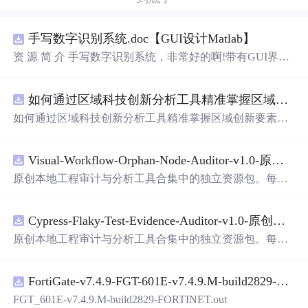
手写数字识别系统.doc【GUI设计Matlab】
资 源 简 介 手写数字识别系统，非常好的啊!带有GUI界
面，使用方便! 详 情 说 明 用这个手写数字识别系统，你可
以轻松地识别手写数字。这个系统不仅功能强大，而且还
如何通过区域科技创新分析工具精准掌握区域创新要素分布与产业链融合现状？.docx
带有直观的图形用户界面（GUI），非常容易使用。你只
需要将手写数字输入系统，它将立即给出准确的识别结
如何通过区域科技创新分析工具精准掌握区域创新要素分
果。这个系统可以在各种场景中使用，无论是学校、工作
布与产业链融合现状？
还是日常生活，都能为你提供快速和准确的识别服务。它
是一个非常方便和实用的工具，你一定会喜欢它的！
Visual-Workflow-Orphan-Node-Auditor-v1.0-原创源码与文档.zip
原创本地工程审计与分析工具合集中的独立资源包。每个
ZIP包含完整源码、3项自动化测试、可复现合成示例、离
线HTML、JSON与SVG报告、1080×720真实运行效果图、
Cypress-Flaky-Test-Evidence-Auditor-v1.0-原创源码与文档.zip
README、运行说明、功能清单、MIT License及原创与授
权声明。解压后进入project目录，执行npm test验证算法，
原创本地工程审计与分析工具合集中的独立资源包。每个
执行npm run report生成报告，也可通过本地静态服务器打
ZIP包含完整源码、3项自动化测试、可复现合成示例、离
开网页。运行时零第三方依赖，不包含热点产品或开源项
线HTML、JSON与SVG报告、1080×720真实运行效果图、
目源码、Logo、官方截图、论文、生产日志或其他受限素
FortiGate-v7.4.9-FGT-601E-v7.4.9.M-build2829-FORTINET.out
README、运行说明、功能清单、MIT License及原创与授
材。适合前端开发、AI
应用
工程、测试审计和课程实践。
权声明。解压后进入project目录，执行npm test验证算法，
FGT_601E-v7.4.9.M-build2829-FORTINET.out