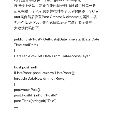
t表的全部字段和一个额外的Nickname字段
按照楼上做法，需要在逻辑层进行循环遍历对每一条
记录构建一个Post实例并把对每个post实例够一个Cre
ator实例然后设置Post.Creator.Nickname的属性，填
充一个IList<Post>集合返回给表示层进行显示处理，
大致伪代码如下
public IList<Post> GetPosts(DateTime startDate,Date
Time endDate)
{
DataTable dt=Get Data From DataAccessLayer
Post post=null;
IList<Post> postList=new List<Post>();
foreach(DataRow dr in dt.Rows)
{
post=new Post();
post.PostId=(int)dr["PostId"];
post.Title=(string)dr["Title"];
....