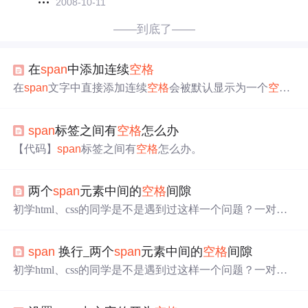
2008-10-11
——到底了——
在
span
中添加连续
空格
在
span
文字中直接添加连续
空格
会被默认显示为一个
空格
，可以使用&nbsp添加连续
空格
而不会被默认吞没
span
标签之间有
空格
怎么办
【代码】
span
标签之间有
空格
怎么办。
两个
span
元素中间的
空格
间隙
初学html、css的同学是不是遇到过这样一个问题？一对好
朋友（两个
span
元素）之间总是存在间隙。就像下图那
样： 这是一对不快乐的
span
，因为他们中间有了间隙 当
span
换行_两个
span
元素中间的
空格
间隙
我们给
span
元素添加了内容时，两个相邻的
span
元素的文
字之间有一个间隙 问：那么这个间隙到底是什么呢？ 其实
初学html、css的同学是不是遇到过这样一个问题？一对好
它是一个
空格
。 问：那这个
空格
时怎么来的呢? 首先先来
朋友（两个
span
元素）之间总是存在间隙。就像下图那
看看我们平时的代码书写习惯吧 我们是优秀的程序猿，代
样：这是一对不快乐的
span
，因为他们中间有了间隙当我