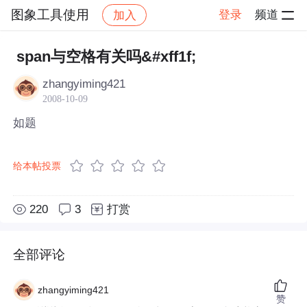
图象工具使用
登录
频道
加入
帖子详情
社区
图象工具使用
span与空格有关吗&#xff1f;
zhangyiming421
2008-10-09
如题
给本帖投票
220
3
打赏
全部评论
zhangyiming421
赞