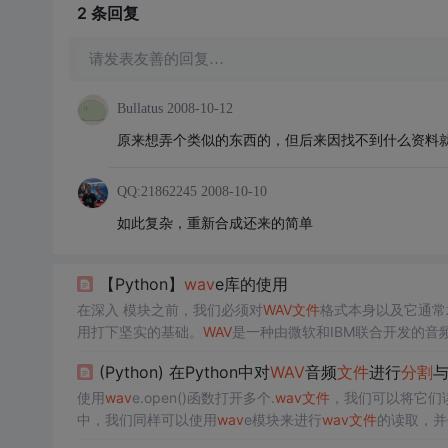
2 条
回复
请发表友善的回复…
Bullatus
2008-10-12
原来想弄个类似的东西的，但后来因找不到什么资料
QQ:21862245
2008-10-10
如此复杂，重新合成还来的简单
【Python】
wav
e库的使用
在深入 模块之前，我们必须对
WAV
文件
格式本身以及它通常承载
用打下坚实的基础。
WAV
是一种由微软和IBM联合开发的音
缩）的音频数据。它基于RIFF (Resource Interchange F
(Python) 在Python中对
WAV
音频
文件
进行
分割
文件
由一系列“块”(chunks)组成。每个块都有一个结构：一
使用
wav
e.open()函数打开多个.
wav
文件
，我们可以将它们读入
中，我们同样可以使用
wav
e模块来进行
wav
文件
的读取，并使
av
e模块来读取.
wav
文件
，并使用SciPy中的signal模块来