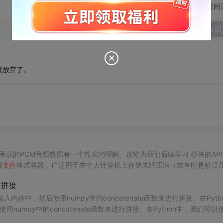
切换为时间
发表回
就放弃了。
的PCM音频数据有一个扎实的理解。这将为我们后续学习 模块的API和应
频
文件
格式容器，广泛用于在个人计算机上存储未经压缩（或有时是轻度
ile Format) 规范，这是一种用于在块(chunks)中存储数据的通用
文件
格式。R
与拼接
个
WAV
文件
本身就是
内存中，然后使用numpy中的concatenate函数来进行拼接。在Pyth
用numpy中的concatenate函数来进行拼接。在Python中，我们可以
进行
分割
。使用
wav
e.open()函数打开.
wav
文件
，我们可以得到
文件
的基本