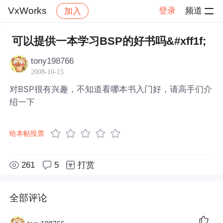
VxWorks
登录
频道
加入
帖子详情
社区
VxWorks
可以提供一本学习BSP的好书吗&#xff1f;
tony198766
2008-10-15
对BSP很有兴趣，不知道看哪本书入门好，请高手们介
绍一下
给本帖投票
261
5
打赏
全部评论