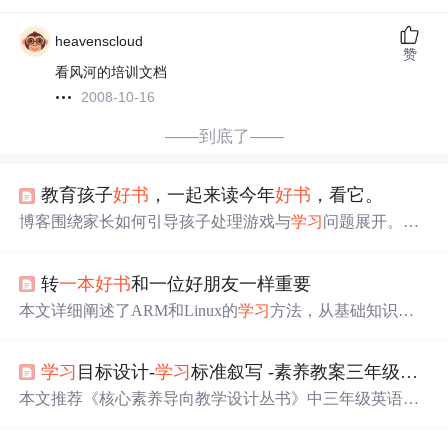
heavenscloud
赞
看风河的培训文档
2008-10-16
——到底了——
教育孩子
好书
，一起来读今年
好书
，看它。
博客围绕家长如何引导孩子处理游戏与
学习
问题展开。提
出理解孩子兴趣、建立沟通桥梁、制定规则、
提供
替代活
动等策略，强调建立信任，监控与支持并行，做好榜样，
转
一本
好书
和一位好朋友一样重要
庆祝自主
学习
成功，助力孩子学会自我管理。
本文详细阐述了ARM和Linux的
学习
方法，从基础知识入
手，逐步深入到嵌入式系统的实际开发。推荐的
学习
路线
包括掌握基本的单片机知识、C语言编程、ARM体系结构
学习
目标设计-
学习
标准叙写 -素养教案三年级英语人教版
等内容，并通过实践加深对Linux内核的理解。
本文推荐《核心素养导向教学设计丛书》中三年级英语上
册Unit2《Different Families》。其
学习
目标设计精准全面，
涵盖语言技能提升、文化意识培养、情感态度塑造等多方