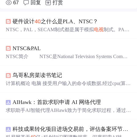
67
回复
打赏
硬件设计
40
之什么是PLA、NTSC？
NTSC，PAL，SECAM制式都是属于模拟
电视
制式。PAL,
NTSC, SECAM是模拟时代的
电视
标准，进入数字
电视
时
代后，便不再有PAL，NTSC, SECAM制式。但是现在正处
NTSC&PAL
在模拟转数字的时代，数字
电视
并没有
完
全取代模拟
电视
，所以在相当长的一段时期内，PAL, NTSC, SECAM还是
NTSC简介 NTSC是National Television Systems Committ
要存在的。NTSC是National Television Standards Committee
ee的缩写，意思是“国家
电视
系统委员会制式”。 NTSC
的缩...
负责开发一套美国标准
电视
广播传输和接收协议。此外还
鸟哥私房菜读书笔记
有两套标准：逐行倒像（PAL）和顺序与存色彩
电视
系统
（SECAM），用于世界上其他的国家。NTSC标准从他们
计算机概论 电脑 接受用户输入的命令或数据,经过cpu(算数
产生以来除了增加了色彩信号的新参数之外没有太大的变
和逻辑单元)处理后,产生或存储有用的信息. 电脑的五大单
化。NTSC...
元 输入,输出,系统单元(cpu,控制+算数逻辑单元),存储单元
AIHawk：首款求职申请 AI 网络代理
(内存+外存) CPU的架构: 1.精简指令集 reduced instruction se
t computer,RISC arm在用,优点多,用的最广 2. 复杂指令集 co
求职助手AI智能代理AIHawk致力于简化求职过程，通过自
mplex instruction set computer,CISC intel再用,最早intel研发的
动化职位申请流程。借助人工智能，它能够帮助用户以定
cpu是8086,后来都是xxx86,所以这种被
制化的方式申请多个职位。
科技成果转化项目进场交易前，评估备案环节需要准备哪些材料？.docx