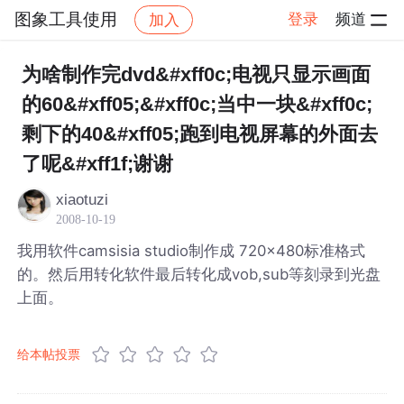
图象工具使用
登录
频道
加入
帖子详情
社区
图象工具使用
为啥制作完dvd&#xff0c;电视只显示画面
的60&#xff05;&#xff0c;当中一块&#xff0c;
剩下的40&#xff05;跑到电视屏幕的外面去
了呢&#xff1f;谢谢
xiaotuzi
2008-10-19
我用软件camsisia studio制作成 720×480标准格式
的。然后用转化软件最后转化成vob,sub等刻录到光盘
上面。
给本帖投票