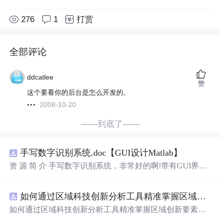
276
1
打赏
全部评论
ddcatlee
赞
这个要看你的后台是怎么开发的。
2008-10-20
——到底了——
手写数字识别系统.doc【GUI设计Matlab】
资 源 简 介 手写数字识别系统，非常好的啊!带有GUI界
面，使用方便! 详 情 说 明 用这个手写数字识别系统，你可
以轻松地识别手写数字。这个系统不仅功能强大，而且还
如何通过区域科技创新分析工具精准掌握区域创新要素分布与产业链融合现状？.docx
带有直观的图形用户界面（GUI），非常容易使用。你只
需要将手写数字输入系统，它将立即给出准确的识别结
如何通过区域科技创新分析工具精准掌握区域创新要素分
果。这个系统可以在各种场景中使用，无论是学校、工作
布与产业链融合现状？