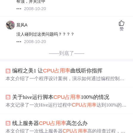
帮顶，并关注中
2008-10-20
晨风A
赞
没人碰到过这类问题吗？？？？
2008-10-20
——到底了——
编程之美1 让
CPU
占用率
曲线听你指挥
本文介绍了一个程序设计案例，演示如何通过编程控制Wi
ndows系统的
CPU
占用率
，包括固定
占用率
、按参数设置
占用率
以及模拟正弦曲线变化。
关于hive运行脚本
CPU
占用率
100%的情况
本文记录了一次Hive运行过程中
CPU
占用率
达到100%的问
题排查过程，详细分析了导致该问题的原因可能与HashMa
p并发修改有关，并提供了具体的
Java
堆栈跟踪。
线上服务器
CPU
占用率
高怎么办
本文介绍了一次线上服务器
CPU
占用率
高的排查过程，包