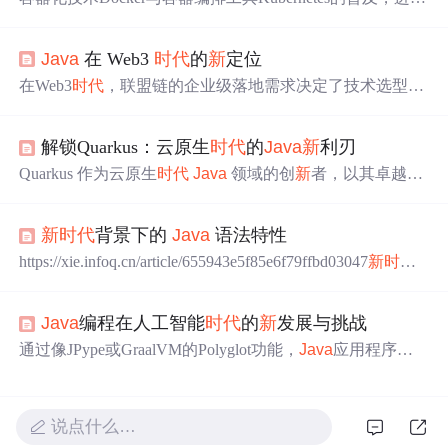
步巩固了
Java
在云环境中的地位，使得
Java
应用的打包、
分发和伸缩变得前所未有的便捷。尽管
Java
成功迈入了云
Java
在 Web3
时代
的
新
定位
时代
，但其固有的特性也带来了
新
的挑战。同时，
Java
语
言本身的持续迭代（如
新
的版本发布节奏）和生态系统的
在Web3
时代
，联盟链的企业级落地需求决定了技术选型的
创
新
（如更多针对云原生的框架和工具）将确保其保持强
核心标准是“稳定、安全、可整合、可维护”，而这正是
Jav
大的竞争力。
Java
应用的安全性需要考虑
新
的维度，包括
a
的核心竞争力
容器镜像的安全扫描、密钥的动态管理（如与HashiCorp V
解锁Quarkus：云原生
时代
的
Java
新
利刃
ault集成）、以及网络策略的配置。
Quarkus 作为云原生
时代
Java
领域的创
新
者，以其卓越的
特性和显著的优势，为
Java
开发者带来了全
新
的开发体
验和解决方案。它的极速启动、内存优化、原生编译以及
新
时代
背景下的
Java
语法特性
对 Kubernetes 的原生支持等核心特性，有效解决了传统
Ja
va
应用在云原生环境中的痛点，使
Java
应用能够更好地
https://xie.infoq.cn/article/655943e5f85e6f79ffbd03047
新
时代
适应云原生架构的要求，在资源利用、性能表现和开发效
背景下的
Java
语法特性前言从
Java
5作为我职业生涯的开
率等方面实现了质的飞跃。在实际应用中，Quarkus 已在
篇开始算起...
电商系统等诸多领域展现出强大的应用价值，帮助企业提
Java
编程在人工智能
时代
的
新
发展与挑战
升系统性能、降低成本、提高业务敏捷性。
通过像JPype或GraalVM的Polyglot功能，
Java
应用程序可
以直接调用Python的AI库（如TensorFlow、PyTorch），实
现了“
Java
负责系统架构与集成，Python专注模型运算”的
混合开发模式，兼顾了开发效率与系统鲁棒性。未来，我
说点什么…
们将看到更多“AI即服务”的模式，
Java
将作为构建高可