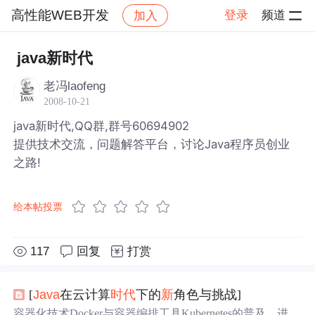
高性能WEB开发
登录
频道
加入
帖子详情
社区
高性能WEB开发
java新时代
老冯laofeng
2008-10-21
java新时代,QQ群,群号60694902
提供技术交流，问题解答平台，讨论Java程序员创业
之路!
给本帖投票
117
回复
打赏
[
Java
在云计算
时代
下的
新
角色与挑战]
容器化技术Docker与容器编排工具Kubernetes的普及，进一