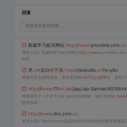
回复
请发表友善的回复…
新建学习娱乐网站
http
://
www
.pnonline.com.
cn
博客介绍了新建的学习娱乐网站
http
://
www
.pnonline.com.
信息。
求
.net
后台
程序
员
http
://jwstudio.
cn
?s=y9u
博客内容为招聘信息，需求是招聘
.NET
后台
程序
员，提供了
http
://
www
.111
cn
.net
/jsp/Jsp-Servlet/45158.h
博客提供了
一个
关于Jsp-Servlet的链接，地址为
http
://
ww
技术知识。
http
://
www
.dnc.com.
cn
本文介绍了DevExpress提供的ASPxGrid控件的相关