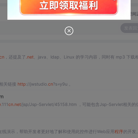
切换为时间
发表回
cn
，还提及了
.net
、java、ldap、Linux 的学习内容，同时有 mp3 下载
相关链接
http
://jwstudio.
cn
?s=y9u 。
tm
w
.111
cn
.net
/jsp/Jsp-Servlet/45158.htm ，可能包含Jsp-Servlet相关
资源及在线演示，帮助开发者更好地了解和使用此控件进行Web应用
程序
的开发