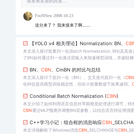
请发表友善的回复…
FooNNew
2008-10-23
送分来了？ 我来接来了啊.......
【YOLO v4 相关理论】Normalization: BN、
CB
本文深入探讨批量归一化(Batch Normalization, BN)及其改进版本Cro
了BN如何通过归一化激活层输入来加速模型训练，并减轻
时BN性能下降的问题。
BN、
CBN
、CmBN 的对比与总结
本文深入探讨了批归一化（BN）、交叉迭代批归一化（
CB
化特征提高模型训练稳定性，但在小批量数据下效果减弱。
口更新，避免了过时参数的问题。这些技术对于优化小批量
Conditional Batch Normalization (
CBN
)
本文介绍了如何利用语言信息对早期视觉处理进行调节，特别关注了Condit
CBN
通过MLP预测并调整BN层参数，以结合语言特征增强图像特
优势，以及其在生成式模型中的应用实例。
C++学习小记：组合框的消息响应
CBN
_SELCH
本文详细解析了Windows消息
CBN
_SELCHANGE与
CBN
_S