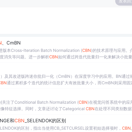
发表回
N
、CmBN
ss-Iteration Batch Normalization (
CBN
)的技术原理与应用。
梯度消失等问题。进一步解析
CBN
如何通过跨迭代批量归一化来解决小批
N
）及其改进版跨迷你批归一化（CmBN）在深度学习中的应用。BN通过
CBN
通过累积多个迭代的统计信息扩大有效批量大小，而CmBN则采用固
训练尤其有益。
ional Batch Normalization (
CBN
)在视觉问答系统中的应
征选择。同时，文章还讨论了Categorical
CBN
在处理不同类别数据
ANGE和
CBN
_SELENDOK的区别
ELENDOK的区别，指出当使用CB_SETCURSEL设置初始选择项时，
CBN