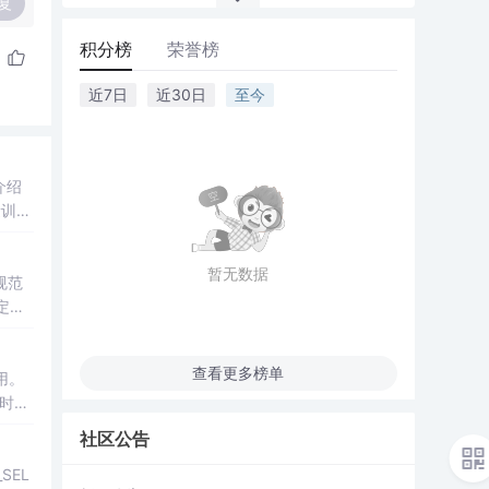
复
积分榜
荣誉榜
近7日
近30日
至今
介绍
量训练
暂无数据
规范
定窗
查看更多榜单
用。
时的
社区公告
_SEL