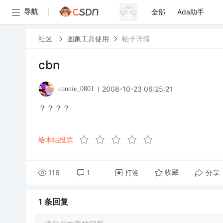
全部
Ada助手
导航
社区
图象工具使用
帖子详情
cbn
2008-10-23 06:25:21
connie_0801
？？？？
给本帖投票
116
1
打赏
分享
收藏
1 条
回复