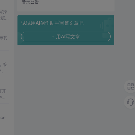
暂无公告
写操
数据持
试试用AI创作助手写篇文章吧
+ 用AI写文章
示其
，采
率。
打开
户完
ice