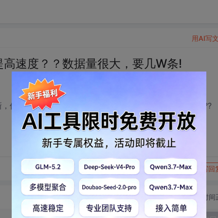
用AI写
能提高速度？？数据量很大，要几W条!
更新，但读取就很慢，1W行要10大几分钟，怎么做才快速导入???
转发到动态
举报
写回
切换为时间