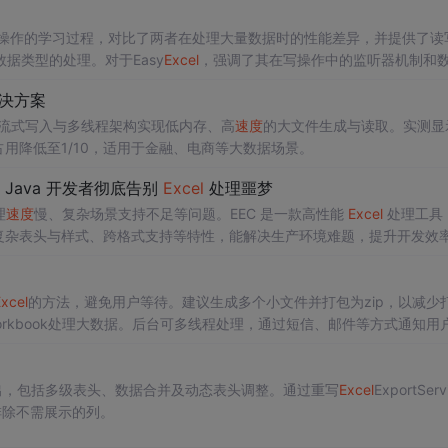
操作的学习过程，对比了两者在处理大量数据时的性能差异，并提供了读
据类型的处理。对于Easy
Excel
，强调了其在写操作中的监听器机制和
决方案
流式写入与多线程架构实现低内存、高
速度
的大文件生成与读取。实测显
占用降低至1/10，适用于金融、电商等大数据场景。
让 Java 开发者彻底告别
Excel
处理噩梦
理
速度
慢、复杂场景支持不足等问题。EEC 是一款高性能
Excel
处理工具
持复杂表头与样式、跨格式支持等特性，能解决生产环境难题，提升开发效
xcel
的方法，避免用户等待。建议生成多个小文件并打包为zip，以减少
Workbook处理大数据。后台可多线程处理，通过短信、邮件等方式通知用
出，包括多级表头、数据合并及动态表头调整。通过重写
Excel
ExportServ
态排除不需展示的列。