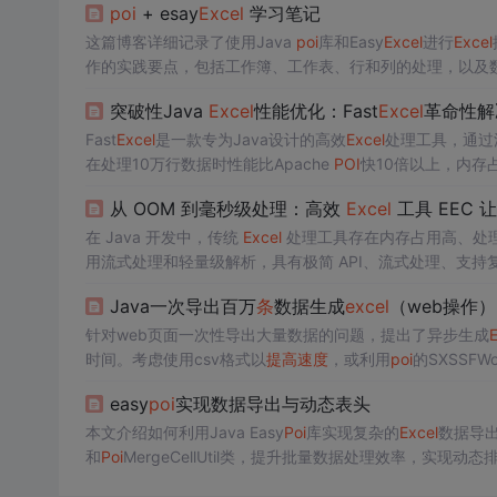
poi
+ esay
Excel
学习笔记
这篇博客详细记录了使用Java
poi
库和Easy
Excel
进行
Excel
作的实践要点，包括工作簿、工作表、行和列的处理，以及数
久化的策略。
突破性Java
Excel
性能优化：Fast
Excel
革命性解
Fast
Excel
是一款专为Java设计的高效
Excel
处理工具，通过
在处理10万行数据时性能比Apache
POI
快10倍以上，内存
从 OOM 到毫秒级处理：高效
Excel
工具 EEC 
在 Java 开发中，传统
Excel
处理工具存在内存占用高、处
用流式处理和轻量级解析，具有极简 API、流式处理、支
Java一次导出百万
条
数据生成
excel
（web操作）
针对web页面一次性导出大量数据的问题，提出了异步生成
E
时间。考虑使用csv格式以
提高
速度
，或利用
poi
的SXSSF
成状态。
easy
poi
实现数据导出与动态表头
本文介绍如何利用Java Easy
Poi
库实现复杂的
Excel
数据导
和
Poi
MergeCellUtil类，提升批量数据处理效率，实现动