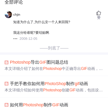
全部评论
chjin
赞
知道为什么了,为什么没一个人来回我?
我这分给谁呢?要结贴啊.
2008-12-05
——到底了——
Photoshop
导出
GIF
图问题总结
本文详细介绍了如何在
Photoshop
中正确导出
GIF
动画，包
括设置透明度、选择无杂边、优化颜色选择扩散模式以及
指定动画循环次数，以避免
白色
描边问题。,
手把手教你如何用
PhotoShop
制作
gif
动画
本文详细介绍如何使用
Photoshop
创建
GIF
动画，包括设置
画布尺寸、导入图片、创建帧及调整帧间隔等步骤。
如何用
Photoshop
制作
GIF
动画