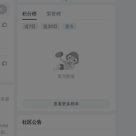
复
积分榜
荣誉榜
近7日
近30日
至今
暂无数据
服务器
查看更多榜单
社区公告
RAM
送和接