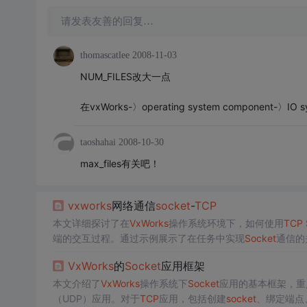
请发表友善的回复…
thomascatlee
2008-11-03
NUM_FILES改大一点
在vxWorks-〉operating system component-〉IO 
taoshahai
2008-10-30
max_files有关吧！
vxworks
网络通信
socket
-
TCP
本文详细探讨了在
VxWorks
操作系统环境下，如何使用
TCP
端的交互过程。通过示例展示了在任务中实现
Socket
通信的
VxWorks
的
Socket
应用框架
本文介绍了
VxWorks
操作系统下
Socket
应用的基本框架，重点
（UDP）应用。对于
TCP
应用，包括创建
socket
、绑定端点