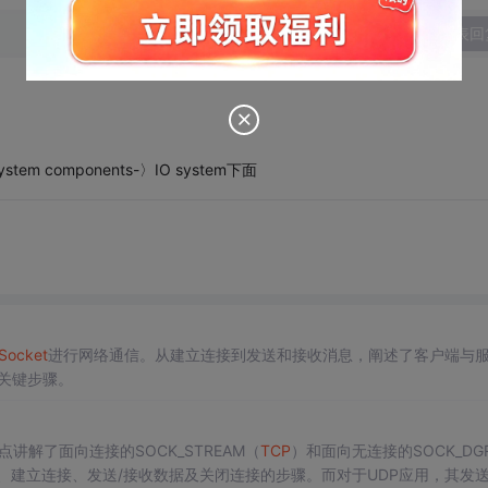
发表回
system components-〉IO system下面
Socket
进行网络通信。从建立连接到发送和接收消息，阐述了客户端与
关键步骤。
讲解了面向连接的SOCK_STREAM（
TCP
）和面向无连接的SOCK_DG
、建立连接、发送/接收数据及关闭连接的步骤。而对于UDP应用，其发