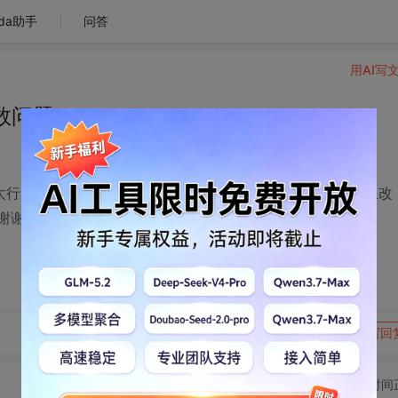
da助手
问答
用AI写
个数问题
不太行了。请问这个socket的数量可以在vxworks的哪个参数里改
。谢谢各位！
转发到动态
举报
写回
切换为时间