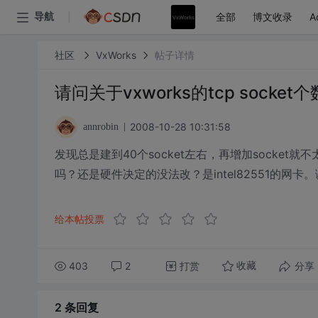
全部
博文收录
A
导航
社区
VxWorks
帖子详情
请问关于vxworks的tcp socket
2008-10-28 10:31:58
annrobin
发现总是建到40个socket左右，再增加socket就
吗？还是硬件决定的没法改？是intel82551的网卡
给本帖投票
403
2
打赏
分享
收藏
2 条
回复