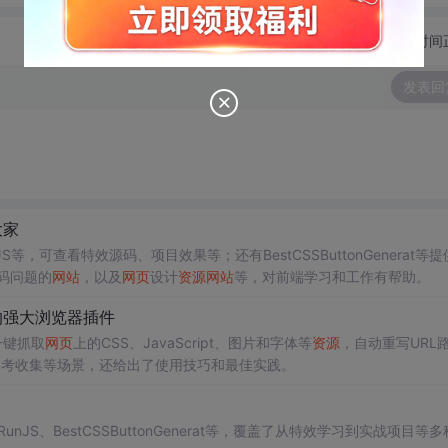
切换为时间
发表回
大家
nJS等，可查看特效源码、项目效果等；还有BestCSSButtonGenerat等
码问题的
网站
，以及
网页
设计
资源
网站
等，对前端学习和工作有帮助。
的强大浏览器插件
一键抓取
网页
上的CSS、JavaScript、图片和字体等
资源
，自动重写URL
参考收集等场景，还给出了使用技巧和最佳实践。
RunJS、BestCSSButtonGenerat等，覆盖了从特效学习到实战项目等