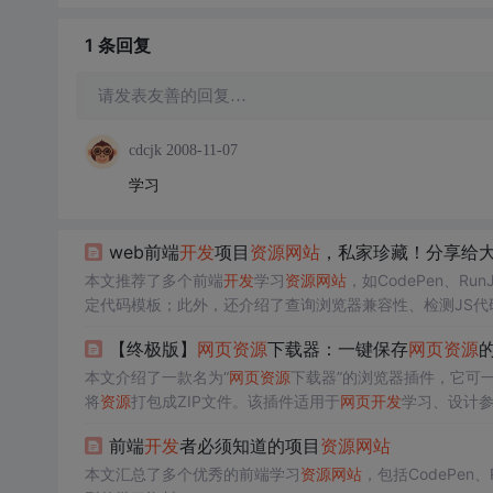
1 条
回复
请发表友善的回复…
cdcjk
2008-11-07
学习
web前端
开发
项目
资源
网站
，私家珍藏！分享给
本文推荐了多个前端
开发
学习
资源
网站
，如CodePen、Ru
定代码模板；此外，还介绍了查询浏览器兼容性、检测JS代
【终极版】
网页
资源
下载器：一键保存
网页
资源
本文介绍了一款名为“
网页
资源
下载器”的浏览器插件，它可
将
资源
打包成ZIP文件。该插件适用于
网页
开发
学习、设计
前端
开发
者必须知道的项目
资源
网站
本文汇总了多个优秀的前端学习
资源
网站
，包括CodePen、