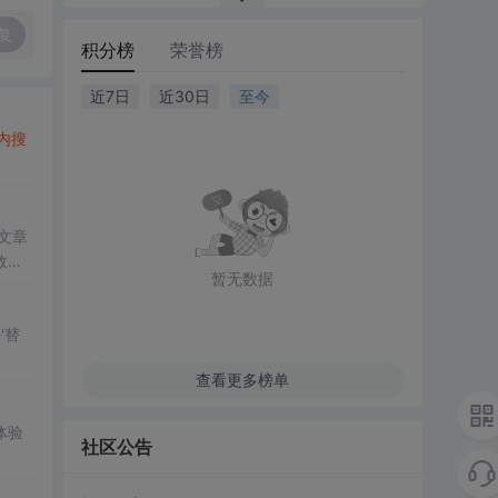
复
积分榜
荣誉榜
近7日
近30日
至今
内搜
文章
效
暂无数据
'替
查看更多榜单
体验
社区公告