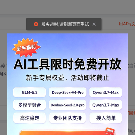
用AI写
服务超时,请刷新页面重试
谅^^） 想问下知道的高手 在自己的网站的首页做个分类搜索自
地区..这样的搜索工具怎么做？？？
转发到动态
举报
写回
切换为时间