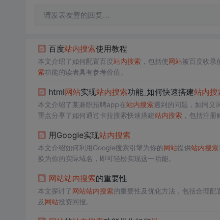
请发表友善的回复…
百度
站内搜索
使用教程
本文介绍了如何配置百度
站内搜索
，包括使
网站
被百度收录
索
功能的读者具有参考价值。
html
网站
实现
站内搜索
功能_如何快速搭建
站内搜
本文介绍了某兼职招聘app在
站内搜索
遇到的问题，如同义词
重点分享了如何通过卡拉搜索快速搭建
站内搜索
，包括注册
果，如同义词处理、地理位置搜索、智能推荐和纠错功能。
用Google实现
站内搜索
本文介绍如何利用Google搜索引擎为你的
网站
提供
站内搜索
换为你的实际域名，即可轻松实现这一功能。
网站
站内搜索
的重要性
本文探讨了
网站
站内搜索
的重要性及优化方法，包括合理配
及
网站
投资回报。