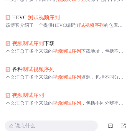
辨率和帧率的
视频
序列
，覆盖了从标准
测试
序列
到高分辨
率4K及以上的
视频
内容。这些资源适用于
视频
编解码、图
HEVC
测试
视频
序列
像处理等多个领域的研究与开发。
该博客介绍了一个提供HEVC编码
测试
视频
序列
的仓库。
资源包含20个不同
视频
测试
序列
，覆盖多种分辨率，每个
分辨率有四种量化参数设置。还给出使用说明和注意事
视频
测试
序列
下载
项，强调资源仅供学术和非商业用途，可助力开发者探索
优化HEVC编码策略。
本文汇总了多个来源的
视频
测试
序列
下载地址，包括不同
尺寸的CIF、QCIF等，以及4K分辨率的
测试
序列
，适用于
视频
处理、编码、压缩等领域的研究与
测试
。此外，还提
各种
测试
视频
序列
供了3D
视频
序列
、MVC
视频
序列
、图像处理AR特效、AI
音
视频
处理等领域的资源。
本文汇总了多个来源的
视频
测试
序列
资源，包括不同分辨
率和帧率的
视频
文件，覆盖了从标准
测试
序列
到高清晰度
及3D
视频
内容。这些资源适用于
视频
编解码、图像处理和
视频
测试
序列
质量评估等研究领域。
本文汇总了多个来源的
视频
测试
序列
，包括不同分辨率和
帧率的标准
视频
片段，适用于
视频
压缩、传输及处理算法
的研究与
测试
。
说点什么…