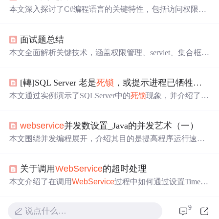
本文深入探讨了C#编程语言的关键特性，包括访问权限、
ASP.NET页面间数据传递、递归算法、委托、方法覆盖与
重载的区别、B/S系统变量处理、遍历控件赋值、冒泡排
面试题总结
序、索引器实现、表达式求值、三层架构设计、对象实例
化、代码后植技术、配件与程序集概念、
WebService
调
本文全面解析关键技术，涵盖权限管理、servlet、集合框
用、.NET Remoting原理、
数据库
操作
、身份验证方式、Co
架、
数据库
优化、高并发系统设计、IOC、Hibernate事
de-Behind技术、线程安全与
死锁
避免、remoting与
webserv
务、MVC原理、
WebService
、设计模式、多线程、Tomca
ice
对比、ListView排序功能实现、XML文件遍历、SQL查
[轉]SQL Server 老是
死锁
，或提示进程已牺牲，怎麽解决
t配置、SQL连接、Spring模块、事务处理、连接池、拦截
询优化、
死锁
检测与避免、数据结构与算法应用、软件开
器、
死锁
、视图创建、Spring应用、JSP内置对象及动作、
本文通过实例演示了SQLServer中的
死锁
现象，并介绍了如
发工具使用、大数据处理技术、开发环境配置、音视频处
Maven、FreeMarker、Spring组成、连接
操作
、内存管理、
何通过分析工具定位
死锁
问题，最终通过调整索引策略来
理基础、图像处理与AR特效、AI与音视频处理、测试方法
Map遍历、序列化、Set结构、JS函数、网站优化、序列化
有效避免
死锁
。
论、运维自动化、
操作
系统选择、云计算平台比较、自然
方式、Spring组件、BeanFactory应用、JS数据转换、hashC
webservice
并发数设置_Java的并发艺术（一）
语言处理、区块链技术、隐私计算、文档协作工具、版本
ode解析、synchronized与Lock对比。
本文围绕并发编程展开，介绍其目的是提高程序运行速度
控制系统、项目管理工具、机器学习分类、数据安全策
和业务效率，但并非并发就更快。阐述了并发面临的挑
略、数据挖掘方法、数据结构设计、算法优化策略、非IT
战，包括上下文切换、
死锁
和资源限制，并给出相应避免
领域兴趣分享。
关于调用
WebService
的超时处理
方法，如减少上下文切换、避免
死锁
、应对资源限制等，
强调要合理利用并发编程。
本文介绍了在调用
WebService
过程中如何通过设置Timeou
t属性来避免超时问题，包括直接设置毫秒值及使用Timeou
t.Infinite选项，并建议将设置保存在web.config中。
9
说点什么…