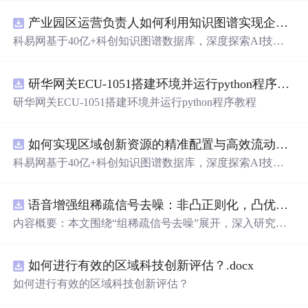
产业园区运营负责人如何利用知识图谱实现企业精准对接与协同？.docx
科易网基于40亿+科创知识图谱数据库，深度探索AI技术
在技术转移、成果转化、技术经纪、知识产权、产业创
新、科技招商等垂直领域的多样化应用场景，研究科技创
研华网关ECU-1051搭建环境并运行python程序教程
新领域的AI+数智化解决方案，推动科技创新与产业创新
智能化发展。
研华网关ECU-1051搭建环境并运行python程序教程
如何实现区域创新资源的精准配置与高效流动？.docx
科易网基于40亿+科创知识图谱数据库，深度探索AI技术
在技术转移、成果转化、技术经纪、知识产权、产业创
新、科技招商等垂直领域的多样化应用场景，研究科技创
语音增强组稀疏信号去噪：非凸正则化，凸优化研究（Matlab代码实现）
新领域的AI+数智化解决方案，推动科技创新与产业创新
智能化发展。
内容概要：本文围绕“组稀疏信号去噪”展开，深入研究了
基于非凸正则化与凸优化的信号处理方法，并提供了完整
的Matlab代码实现。文章系统阐述了如何通过引入非凸正
如何进行有效的区域科技创新评估？.docx
则项克服传统稀疏恢复方法的局限性，从而在语音增强等
实际应用中实现更优的去噪性能。研究采用组稀疏建模范
如何进行有效的区域科技创新评估？
式，将信号按子带或
时
频块进行分组，以更好地保留信号