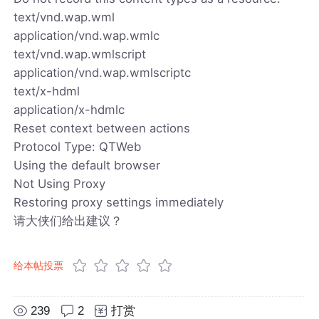
text/vnd.wap.wml
application/vnd.wap.wmlc
text/vnd.wap.wmlscript
application/vnd.wap.wmlscriptc
text/x-hdml
application/x-hdmlc
Reset context between actions
Protocol Type: QTWeb
Using the default browser
Not Using Proxy
Restoring proxy settings immediately
请大侠们给出建议？
给本帖投票
239
2
打赏