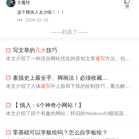
大魔玲
赞
这个模块人太少啦！！！
2009-02-18
——到底了——
写文章的
几大
技巧
本文介绍了一种适合网站优化的原创文章
速写
方法，包括
借力、渲染、龙头凤尾和点睛之笔四个步骤，帮助新手提
升写作效率。
素描史上最全手、脚画法丨必须收藏…
本文介绍了人体
速写
中上肢和下肢的绘制技巧，重点解析
了手掌和脚部的描绘方法，包括手掌的扇形特征和脚部的
结构转折表现。
【 慎入：6个神奇小网站！】
本文介绍了四个有趣的网站：怀旧的Windows93模拟器、
经典俄罗斯方块游戏、减压游戏拍虫子、小霸王游戏机重
现的网络小游戏，以及利用AI的沙雕APP和量子
速写
工
零基础可以学板绘吗？怎么自学板绘？
具。这些网站展示了IT技术如何丰富娱乐和休闲时光。