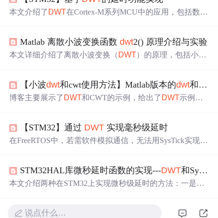
本文介绍了
DWT
在Cortex-M系列MCU中的应用，包括数据
观察点与跟踪单元的功能、延时原理、寄存器使用以及延
时函数实现，展示了如何利用
DWT
实现精确的延时控制。
Matlab 离散小波变换函数
dwt
2() 原理介绍与实验
本文详细介绍了离散小波变换（
DWT
）的原理，包括小波
变换的基本思想、CWT和
DWT
的区别。同时，通过与傅里
叶变换的比较，阐述了小波变换在时频分析中的优势。此
【小波
dwt
和cwt使用方法】Matlab版本的
dwt
和cwt实例
外，提供了Matlab实现二维小波变换的代码示例，展示了
如何使用
dwt
2()函数对图像进行分解，得到低频和高频信
博客主要展示了
DWT
和CWT的示例，给出了
DWT
示例文
息。
件
dwt
_example.m以及CWT示例文件cwt_example.m，与小
波变换相关。
【STM32】通过
DWT
实现毫秒级延时
在FreeRTOS中，若需软件模拟通信，无法用SysTick实现de
lay。本文介绍基于
DWT
实现的delay，阐述了Cortex - M内
核中
DWT
外设及相关32位寄存器，说明了涉及的DEMC
STM32HAL库微秒延时函数的实现---
DWT
和SysTick
R、
DWT
_CTRL、
DWT
_CYCCNT三个寄存器配置步骤，
还给出测试及注意事项。
本文介绍两种在STM32上实现微秒级延时的方法：一是利
用SysTick定时器，二是利用
DWT
（数据观测点）。通过详
细解析函数实现，比较了两者的精度和使用复杂度。
说点什么…