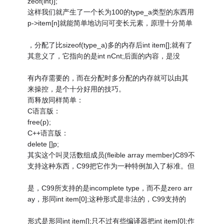
zeof(int)];
这样我们就产生了一个长为100的type_a类型的东西用
p->item[n]就能简单地访问可变长元素，原理十分简单
，分配了比sizeof(type_a)多的内存后int item[];就有了
其意义了，它指向的是int nCnt;后面的内容，是没
有内存需要的，而在分配时多分配的内存就可以由其
来操控，是个十分好用的技巧。
而释放同样简单：
C语言版：
free(p);
C++语言版：
delete []p;
其实这个叫灵活数组成员(fleible array member)C89不
支持这种东西，C99把它作为一种特例加入了标准。但
是，C99所支持的是incomplete type，而不是zero arr
ay，形同int item[0];这种形式是非法的，C99支持的
形式是形同int item[];只不过有些编译器把int item[0];作