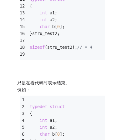
{
int
 a1;   
int
 a2; 
char
 b[
0
]; 
}stru_test2; 
sizeof
(stru_test2);
// = 4
只是在看代码时表示结束。
例如：
typedef
struct
{
int
 a1;   
int
 a2; 
char
 b[
0
]; 