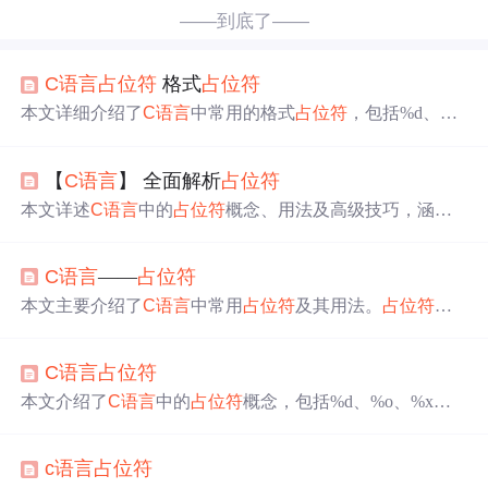
——到底了——
C语言
占位符
格式
占位符
本文详细介绍了
C语言
中常用的格式
占位符
，包括%d、%
f、%s等，并展示了它们与数据类型的关系，以及不同
占位
符
在输入不同数据类型的实例。
【
C语言
】 全面解析
占位符
本文详述
C语言
中的
占位符
概念、用法及高级技巧，涵盖
整数、浮点数、字符串等常见类型，解析宽度、精度设
置，探讨格式化输出、字符串处理与文件输出的实际应
C语言
——
占位符
用。
本文主要介绍了
C语言
中常用
占位符
及其用法。
占位符
能
在代码运行时为输入数据占位，控制输出格式。涵盖整
数、字符和字符串、浮点数、指针、数据类型等
占位符
，
C语言
占位符
还提及
占位符
的宽度和精度控制，合理运用可提高编程效
率和代码质量。
本文介绍了
C语言
中的
占位符
概念，包括%d、%o、%x、%
u、%c、%s、%f、%e、%g等格式字符的用法。强调了正
确使用
占位符
对于确保数值输出的准确性和避免溢出的重
c语言
占位符
要性。通过实例展示了如何利用
占位符
进行格式化输出，