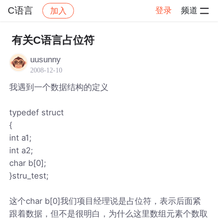
C语言
登录
频道
加入
帖子详情
社区
C语言
有关C语言占位符
uusunny
2008-12-10
我遇到一个数据结构的定义
typedef struct
{
int a1;
int a2;
char b[0];
}stru_test;
这个char b[0]我们项目经理说是占位符，表示后面紧
跟着数据，但不是很明白，为什么这里数组元素个数取