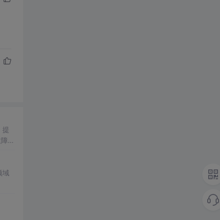
，提
故障识
障诊
科研
领域
供的
算法