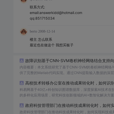
联系方式:
email:answerkidd@hotmail.com
qq:851715034
berto
2008-12-14
楼主 怎么联系
最近也在做这个 我想买板子
故障识别基于CNN-SVM卷积神经网络结合支持向
内容概要：本文系统研究了基于CNN-SVM的卷积神经网
供了完整的Matlab代码实现。通过CNN提取输入数据的
别的准确性、鲁棒性与泛化能力。该方法特别适用于处理电
高校技术转移办公室在推动成果转化时，如何识别高
断、轴承缺陷识别等场景中具有重要应用价值。文档还整合
方向的技术资源，配套大量Matlab/Simulink仿真案例与Python代码，全
科易网基于40亿+科创知识图谱数据库，深度探索AI技术
练掌握Matlab或Python语言，从事电气工程、自动化、人
的多样化应用场景，研究科技创新领域的AI+数智化解决方
目标：① 实现工业设备的状态监测与多类别故障分类；② 
政府科技管理部门在推动科技成果转化时，如何实现
丰富算法案例开展科研复现、模型优化与系统仿真验证； 阅读建议：建议按照文档目录结构系统化学习，结合百度网盘提供的完整代码资
源进行动手实践，重点关注CNN特征提取层与SVM分类器
政府科技管理部门在推动科技成果转化时，如何实现科技成