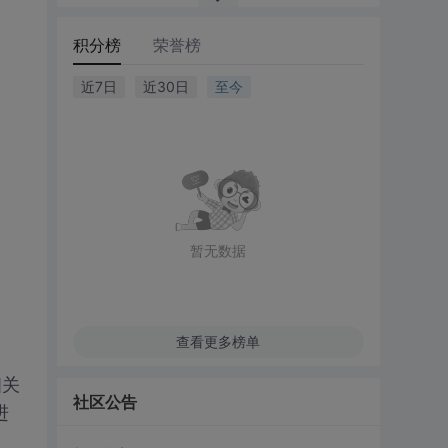
积分榜
荣誉榜
近7日
近30日
至今
暂无数据
查看更多榜单
相关
社区公告
进