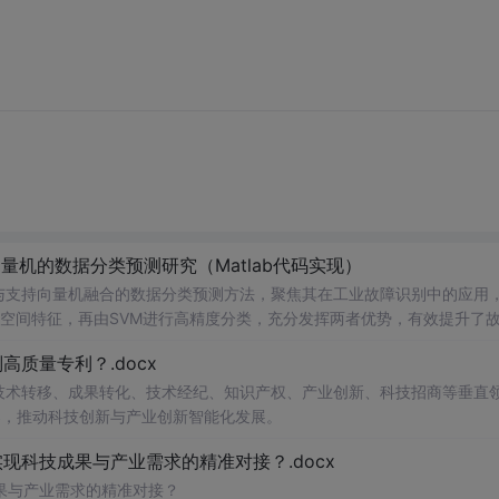
量机的数据分类预测研究（Matlab代码实现）
络与支持向量机融合的数据分类预测方法，聚焦其在工业故障识别中的应用
深层空间特征，再由SVM进行高精度分类，充分发挥两者优势，有效提升了
力系统、机械设备等领域的高维、非线性、强噪声监测数据，在变压器故
质量专利？.docx
了机器学习、深度学习、图像处理、路径规划、电力系统优化等多个前沿
面支持科研复现与工程实践。; 适合人群：具备一定编程基础，熟
在技术转移、成果转化、技术经纪、知识产权、产业创新、科技招商等垂直
工智能、机械故障诊断等相关领域研究的研发人员及高校研究生； 使用场景及
案，推动科技创新与产业创新智能化发展。
深入理解CNN与SVM融合模型的设计原理与工程实现细节；③ 借助所提
科技成果与产业需求的精准对接？.docx
之间的数据接口设计与参数调优策略，同时可延伸学习文中涉及的其他智能
果与产业需求的精准对接？