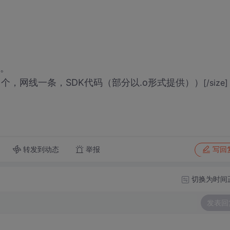
）。
电源1个，网线一条，SDK代码（部分以.o形式提供））
[/size]
转发到动态
举报
写回
切换为时间
发表回