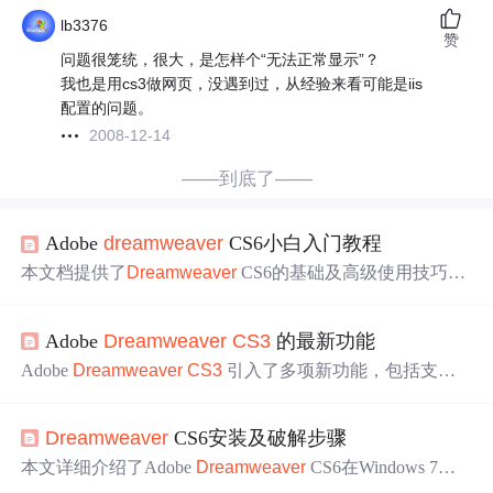
lb3376
赞
问题很笼统，很大，是怎样个“无法正常显示”？
我也是用cs3做网页，没遇到过，从经验来看可能是iis
配置的问题。
2008-12-14
——到底了——
Adobe
dreamweaver
CS6小白入门教程
本文档提供了
Dreamweaver
CS6的基础及高级使用技巧，
包括站点管理、
网页
设计、图像与多媒体运用、超链接设
置、表格排版、APDiv与Spry布局、CSS样式应用等内容。
Adobe
Dreamweaver
CS3
的最新功能
Adobe
Dreamweaver
CS3
引入了多项新功能，包括支持
使用 Spry 框架进行 Ajax 设计，提供了预置的 UI 构件、视
觉效果及与 Photoshop
CS3
的集成等功能，还增强了 CSS
Dreamweaver
CS6安装及破解步骤
布局管理和
浏览器
兼容性检查等功能。
本文详细介绍了Adobe
Dreamweaver
CS6在Windows 7系
统下的安装与破解过程，包括系统环境配置、软件下载、