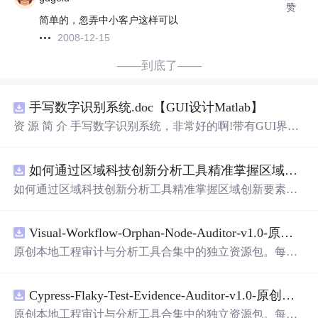
赞
简单的，忽弄中小客户这样可以
2008-12-15
——到底了——
手写数字识别系统.doc【GUI设计Matlab】
资 源 简 介 手写数字识别系统，非常好的啊!带有GUI界
面，使用方便! 详 情 说 明 用这个手写数字识别系统，你可
以轻松地识别手写数字。这个系统不仅功能强大，而且还
如何通过区域科技创新分析工具精准掌握区域创新要素分布与产业链融合现状？.docx
带有直观的图形用户界面（GUI），非常容易使用。你只
需要将手写数字输入系统，它将立即给出准确的识别结
如何通过区域科技创新分析工具精准掌握区域创新要素分
果。这个系统可以在各种场景中使用，无论是学校、工作
布与产业链融合现状？
还是日常生活，都能为你提供快速和准确的识别服务。它
是一个非常方便和实用的工具，你一定会喜欢它的！
Visual-Workflow-Orphan-Node-Auditor-v1.0-原创源码与文档.zip
原创本地工程审计与分析工具合集中的独立资源包。每个
ZIP包含完整源码、3项自动化测试、可复现合成示例、离
线HTML、JSON与SVG报告、1080×720真实运行效果图、
Cypress-Flaky-Test-Evidence-Auditor-v1.0-原创源码与文档.zip
README、运行说明、功能清单、MIT License及原创与授
权声明。解压后进入project目录，执行npm test验证算法，
原创本地工程审计与分析工具合集中的独立资源包。每个