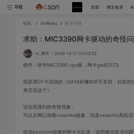
全部
博文收录
A
导航
社区
VxWorks
帖子详情
求助：MIC3390网卡驱动的奇
2008-12-17 02:03:23
wl_蜗牛
硬件：研华MIC3390 cpu板，网卡gei82573
我是用CF卡启动的（SATA好像BSP不支持，目前
来交流这个）
说说我遇到的奇怪现象：
可以从网口加载vxworks镜像，但是vxworks
按说bootrom能够把网卡点起来，说明驱动是没问