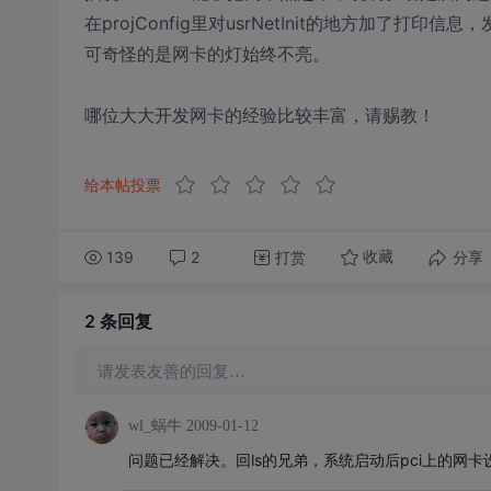
在projConfig里对usrNetInit的地方加了打印信息，发
可奇怪的是网卡的灯始终不亮。
哪位大大开发网卡的经验比较丰富，请赐教！
给本帖投票
139
2
打赏
分享
收藏
2 条
回复
请发表友善的回复…
wl_蜗牛
2009-01-12
问题已经解决。回ls的兄弟，系统启动后pci上的