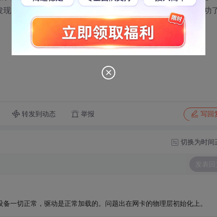
现muxDevLoad,muxDevStart,ipAttach几个函数都返回成功
转发到动态
举报
写回
切换为时间
发表回
网卡设备一切正常，驱动是正常加载的。问题出在网卡的物理层初始化上。