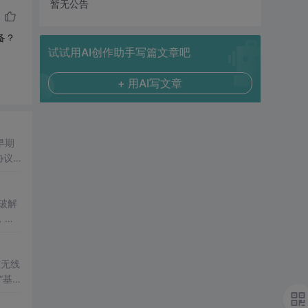
暂无公告
备？
试试用AI创作助手写篇文章吧
+ 用AI写文章
早期
协议
工程
A
力破解
自带
在无线
“基