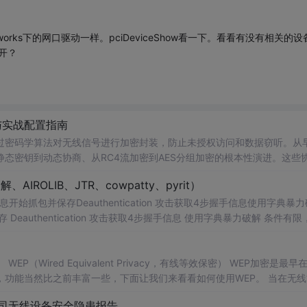
xworks下的网口驱动一样。pciDeviceShow看一下。看看有没有相关的设
打开？
与实战配置指南
过密码学算法对无线信号进行加密封装，防止未授权访问和数据窃听。从
从静态密钥到动态协商、从RC4流加密到AES分组加密的根本性演进。这些
间建立唯一的会话密钥，实现了身份认证、数据机密性和完整性保护。在
AIROLIB、JTR、cowpatty、pyrit）
A2-Personal的AES模式相比TKIP能提供更高效的数据吞吐，而WP
息开始抓包并保存Deauthentication 攻击获取4步握手信息使用字典暴
台式机kali linux+无线网卡 wn722n v1 monitor模式，使用kali 
（Wired Equivalent Privacy，有线等效保密） WEP加密是最早
功能当然比之前丰富一些，下面让我们来看看如何使用WEP。 当在无线
共享密钥”这三项的时候，使用的就是WEP加密技术，“自动...
某公司无线设备安全隐患报告