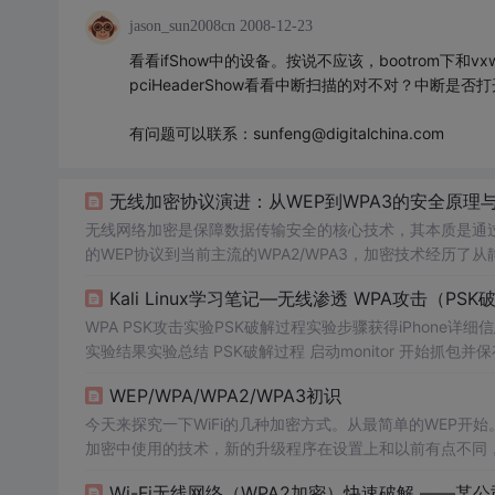
jason_sun2008cn
2008-12-23
看看ifShow中的设备。按说不应该，bootrom下和v
pciHeaderShow看看中断扫描的对不对？中断是否
有问题可以联系：sunfeng@digitalchina.com
无线加密协议演进：从WEP到WPA3的安全原理
无线网络加密是保障数据传输安全的核心技术，其本质是通
的WEP协议到当前主流的WPA2/WPA3，加密技术经历了
通过四次握手、SAE等密钥交换机制，在客户端与接入点之
Kali Linux学习笔记—无线渗透 WPA攻击（PSK破解、
实践中，正确选择加密模式直接影响网络性能和安全性。例如，WP
WPA PSK攻击实验PSK破解过程实验步骤获得iPhone详细信
实验结果实验总结 PSK破解过程 启动monitor 开始抓包并保存 Deauthentication 攻击获取4步握手信息 使用字典暴力破解 条件有限，如
下图所示，使用手机开热点作为 AP，ipad连接热点作为 STATION，
WEP/WPA/WPA2/WPA3初识
字典 rockyou.txt
今天来探究一下WiFi的几种加密方式。从最简单的WEP开始。 WEP
加密中使用的技术，新的升级程序在设置上和以前有点不同，
本设置”里面“安全认证类型”选择“自动选择”、“开放系统”、“
Wi-Fi无线网络（WPA2加密）快速破解 ——