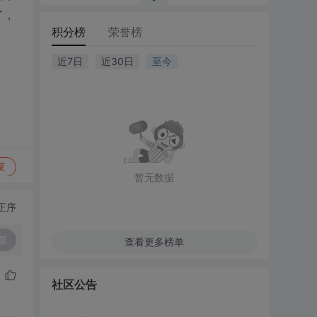
了，
积分榜
荣誉榜
近7日
近30日
至今
复
暂无数据
正序
复
查看更多榜单
社区公告