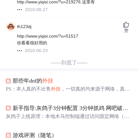
http://www.yiqisi.com/?u=219276 这里有
2010-08-27
th123dj
赞
http://www.yiqisi.com/?u=51517
你看看很好用的
2010-06-23
——到底了——
那些年dnf的
外挂
PS：本人真的不出售
外挂
，一切真的均来源于网络，真的
均为道听途说！相信我！ 中国
外挂
制作者厉害么？答案是
确实很厉害。但是这并不代表国外顶尖的
外挂
制作者并不
新手指导:灰鸽子3分钟配置 3分钟抓鸡 网吧破收费系统
厉害。 这个问题可以这么来看。就像是做一个精美的工艺
品。国内
外挂
制作者采用的是规模工业化的模式，每一个
灰鸽子上线原理：本地木马控制端通过访问固定网络（我
步骤都有成规模的团体进行研究，最后交由专人打包出
们申请的空间），来获取与宿主机的连接，从而进行控
售。同比而言国外的
外挂
更像是小作坊模式，顶尖的手艺
制。1、配置灰鸽子（表管DNS上线和FTP上线了，省的越
人（
外挂
作者）能做出看起来一样，甚至有些时候看起来
游戏评测（随笔）
搞越迷糊）①申请空间：在3322申请免费空间，建立动态