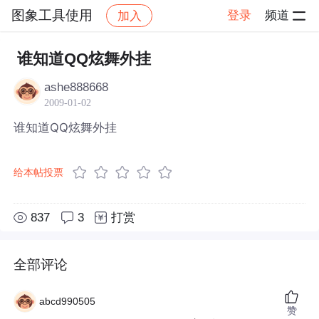
图象工具使用
登录
频道
加入
帖子详情
社区
图象工具使用
谁知道QQ炫舞外挂
ashe888668
2009-01-02
谁知道QQ炫舞外挂
给本帖投票
837
3
打赏
全部评论
abcd990505
赞