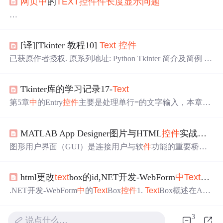
网页
中
的
TEXT
控
件
件
长度
显示
问题
问题
描述 ：
有2个
TEXT
控
件
长度
都设置会23
[译][Tkinter 教程10]
Text
控
件
在DREAMWEAVER
中
设计画面
中
的
长度
是一样长的
但是
网页
打开来预览后 密码框类型的
控
件
稍微胖点，短
已获原作者授权. 原系列地址: Python Tkinter 简介及简例
Te
点，影响了美观
xt
控
件
用来
显示
多行文本. Tkinter 的
Text
控
件
很强大, 很灵
怎么解决这个
问题
？
活, 可以实现很多功能. 虽然这个
控
件
的主要用途是
显示
多
Tkinter库的学习记录17-
Text
行文本, 但其还可以被用作简单的文本编辑器, 甚至是
网页
相关解决方法:
浏览器.
Text
控
件
可以
显示
网页
链接, 图片, HTML页面, 甚
第5章
中
的Entry
控
件
主要是处理单行=的文字输入，本章所
至...
要介绍的
Text
控
件
可以视为Entry的扩充，可以处理多行的
1、
网页
中
的
TEXT
控
件
件
长度
显示
问题
推荐解答：
输入，另外，也可以在文字
中
嵌入图像或是提供格式化功
用CSS 控制一下
MATLAB App Designer图片与HTML
控
件
实战：从本地加载到
能。因此，实际上我们可以将此
Text
当作简单的文字处理
如HTML code
软
件
，甚至也可以当作
网页
浏览器使用。
图形用户界面（GUI）是连接用户与软
件
功能的重要桥
梁，其核心在于提供直观、高效的交互体验。在技术实现
上，GUI通过
控
件
（如按钮、文本框）接收用户输入并展
html更改
text
box的id,NET开发-WebForm
中
Text
Box
示处理结果。随着应用复杂度的提升，传统
控
件
在呈现丰
富内容（如图像、动态图表、
网页
）时面临局限。为此，
.NET开发-WebForm
中
的
Text
Box
控
件
1.
Text
Box概述在ASP.
现代开发环境引入了专用视觉组
件
，例如图片
控
件
用于静
NET Web应用程序
中
，
Text
Box
控
件
是文本框
控
件
。用于在
态/动态图像
显示
，支持多种格式；HTML
控
件
则内嵌浏览
网页
表单
中
，让用户输入文本内容，收集用户信息，然后
3
器引擎，能渲染
网页
、执行脚本，并与后端进行数据通
说点什么…
再将收集到的信息发送到服务器端。
Text
Box
控
件
对应于Ht