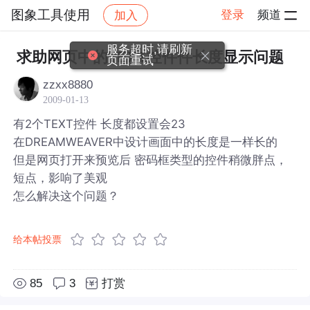
图象工具使用
登录
频道
加入
帖子详情
社区
图象工具使用
服务超时,请刷新
求助网页中的TEXT控件件长度显示问题
页面重试
zzxx8880
2009-01-13
有2个TEXT控件 长度都设置会23
在DREAMWEAVER中设计画面中的长度是一样长的
但是网页打开来预览后 密码框类型的控件稍微胖点，
短点，影响了美观
怎么解决这个问题？
给本帖投票
85
3
打赏