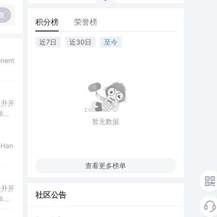
复
积分榜
荣誉榜
近7日
近30日
至今
nent
提升开
单选
暂无数据
查看更多榜单
提升开
社区公告
单选