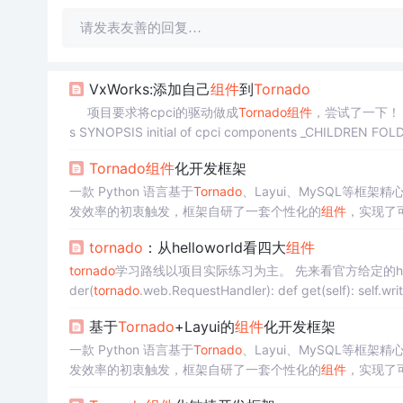
请发表友善的回复…
VxWorks:添加自己
组件
到
Tornado
项目要求将cpci的驱动做成
Tornado
组件
，尝试了一下！ F
s SYNOPSIS initial of cpci components _CHILDREN F
Tornado
组件
化开发框架
一款 Python 语言基于
Tornado
、Layui、MySQL等
发效率的初衷触发，框架自研了一套个性化的
组件
，实现了
按钮、多选按钮、图片裁剪等等一系列个性化、轻量级的
组
tornado
：从helloworld看四大
组件
tornado
der(
tornado
基于
Tornado
+Layui的
组件
化开发框架
一款 Python 语言基于
Tornado
、Layui、MySQL等
发效率的初衷触发，框架自研了一套个性化的
组件
，实现了
按钮、多选按钮、图片裁剪等等一系列个性化、轻量级的
组