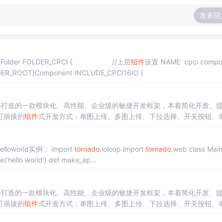
发表回
older FOLDER_CPCI { //上层
组件
设置 NAME cpci compo
OLDER_ROOT}Component INCLUDE_CPCI16IO {
框架精心打造的一款模块化、高性能、企业级的敏捷开发框架，本着简化开发、
可插拔的
组件
式开发方式：单图上传、多图上传、下拉选择、开关按钮、
件
，是一款真正意义上实现
组件
化开发的敏捷开发框架。
学习路线以项目实际练习为主。 先来看官方给定的helloworld实例： import
tornado
.ioloop import
tornado
.web class MainHan
.web.RequestHandler): def get(self): self.write('hello world') def make_ap...
框架精心打造的一款模块化、高性能、企业级的敏捷开发框架，本着简化开发、
可插拔的
组件
式开发方式：单图上传、多图上传、下拉选择、开关按钮、
件
，是一款真正意义上实现
组件
化开发的敏捷开发框架。