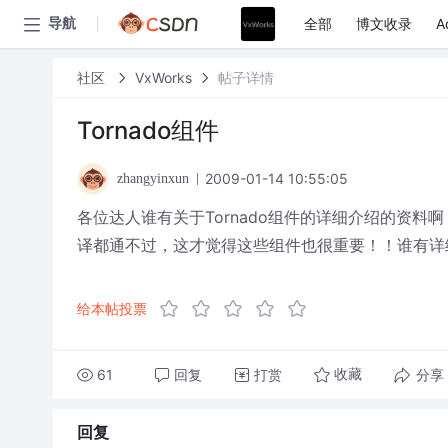
全部
博文收录
A
导航
社区
VxWorks
帖子详情
Tornado组件
2009-01-14 10:55:05
zhangyinxun
各位达人谁有关于Tornado组件的详细介绍的资
译都通不过，这才觉得这些组件也很重要！！谁有详
给本帖投票
61
回复
打赏
分享
收藏
回复