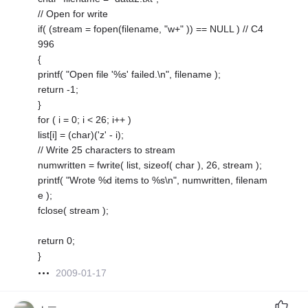
// Open for write
if( (stream = fopen(filename, "w+" )) == NULL ) // C4
996
{
printf( "Open file '%s' failed.\n", filename );
return -1;
}
for ( i = 0; i < 26; i++ )
list[i] = (char)('z' - i);
// Write 25 characters to stream
numwritten = fwrite( list, sizeof( char ), 26, stream );
printf( "Wrote %d items to %s\n", numwritten, filenam
e );
fclose( stream );
return 0;
}
2009-01-17