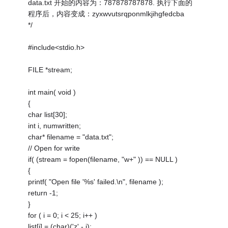
data.txt 开始的内容为：787878787878. 执行下面的
程序后，内容变成：zyxwvutsrqponmlkjihgfedcba
*/
#include<stdio.h>
FILE *stream;
int main( void )
{
char list[30];
int i, numwritten;
char* filename = "data.txt";
// Open for write
if( (stream = fopen(filename, "w+" )) == NULL )
{
printf( "Open file '%s' failed.\n", filename );
return -1;
}
for ( i = 0; i < 25; i++ )
list[i] = (char)('z' - i);