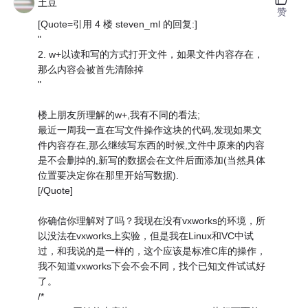
土豆
赞
[Quote=引用 4 楼 steven_ml 的回复:]
"
2. w+以读和写的方式打开文件，如果文件内容存在，
那么内容会被首先清除掉
"
楼上朋友所理解的w+,我有不同的看法;
最近一周我一直在写文件操作这块的代码,发现如果文
件内容存在,那么继续写东西的时候,文件中原来的内容
是不会删掉的,新写的数据会在文件后面添加(当然具体
位置要决定你在那里开始写数据).
[/Quote]
你确信你理解对了吗？我现在没有vxworks的环境，所
以没法在vxworks上实验，但是我在Linux和VC中试
过，和我说的是一样的，这个应该是标准C库的操作，
我不知道vxworks下会不会不同，找个已知文件试试好
了。
/*