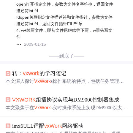
open打开指定文件，参数为文件名字符串，返回文件
描述符int fd
fdopen关联指定文件描述符和文件指针，参数为文件
描述符int fd，返回文件指针FILE* fp
4. w+续写文件，即从文件尾继续往下写，w重头写文
件
2009-01-15
——到底了——
转：
vx
work
的学习随记
本文深入探讨
Vx
Work
s操作系统的特点，包括任务管理、
中断处理、内存
分
配等方面的关键知识点。介绍了不同版
本间的差异，如
vx
Work
s5.5与
vx
Work
s6的区别，并提供了
VX
WORK
组播协议实现与DM9000控制器集成
多种调试技巧和实用命令，帮助开发者更好地理解和应用
这一实时操作系统。
本文聚焦于在
Vx
Work
s实时操作系统上实现DM9000以太网
控制器对IGMP协议的支持。介绍了
Vx
Work
s系统特性、D
M9000功能及集成方式，阐述IGMP协议原理与实现，探讨
imx6ULL适配
vx
Work
网络驱动
组播数据传输、驱动程序开发、用户空间API设计，还提
及实时系统编程要求，以实现高效多点通信。