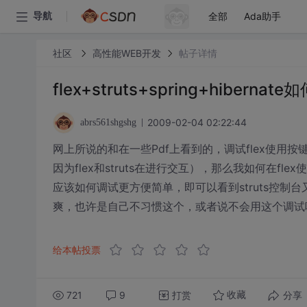
全部
Ada助手
导航
社区
高性能WEB开发
帖子详情
flex+struts+spring+hiberna
2009-02-04 02:22:44
abrs561shgshg
网上所说的和在一些Pdf上看到的，调试flex使用按键f
因为flex和struts在进行交互），那么我如何在flex
应该如何调试更方便简单，即可以看到struts控制台又
爽，也许是自己不习惯这个，或者说不会用这个调试
给本帖投票
721
9
打赏
分享
收藏