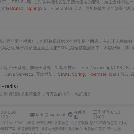
DEA 8终于出来了，IDEA 8 和以往的版本相比发生了翻天覆地的变化，这主要体现在
（支持
struts
2、
Spring
2.5、Hiberante3...) 2、更加快捷方便的部署与测
插件与...
李勇老师的两个视频），也跟着视频把这个框架搭了两遍，有点迷迷糊糊的
试
与处理,终于能够独立自主地把SSH框架给搭建起来了，不容易啊。其中
ogle得到了解决。这里，我就来做一个总结：SSH框架的基本配置：
。前端子系统：1. 基础技术： Html/Javascript/CSS / Flash
ava Servlet;2. 开发框架：
Struts
,
Spring
,
Hibernate
, ibatis 等;3.
+redis）
ysql+redis） 适用初创跨境电商业务，有齐全的插件，包好用的
400-660-
在线客
工作时间 8:30-
kefu@csdn.net
0108
服
22:00
2020〕1039-165号
经营性网站备案信息
北京互联网违法和不良信息举报中心
me商店下载
账号管理规范
版权与免责声明
版权申诉
出版物许可证
营业执照