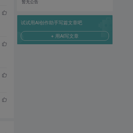
暂无公告
试试用AI创作助手写篇文章吧
+ 用AI写文章