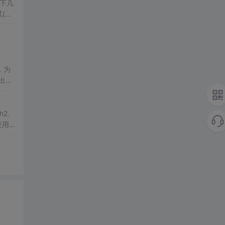
一下几
试(众
，为
出现
2.
 应用