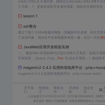
IntelliJ IDEA 8 王者归来 期待已久的IntelliJ I
个方面： 1、更贴切实际开发者的需要，强化对开源的支持
多的测试插件支持)。 3、对插件的管理更科学，将非常优秀的
lesson 1
ssh整合
看过了两三个SSH搭建的视频（浪曦风中叶老师、尚学堂
了加深印象，我决定不依靠视频再来搭一遍，经过一天的
调
的错误以及各种各样的BUG不计其数，通过查阅文档以及Go
JavaWeb应用开发框架实例
一、 概述Web 应用架构可以划分为两大子系统：前端子系统和后台子系统
开发框架： jQuery, Extjs ,
Flex
等;后台子系统：1. 基础技术： J
服务器： Tomcat ...
magento2-2.4.3 实用跨境电商平台（php+mysql
magento2-2.4.3 实用跨境电商平台（php+m
关于我
招贤纳
商务合
寻求报
协议专
们
士
作
道
区
公安备案号11010502030143
京ICP备19004658号
京网文〔
家长监护
网络110报警服务
中国互联网举报中心
Chro