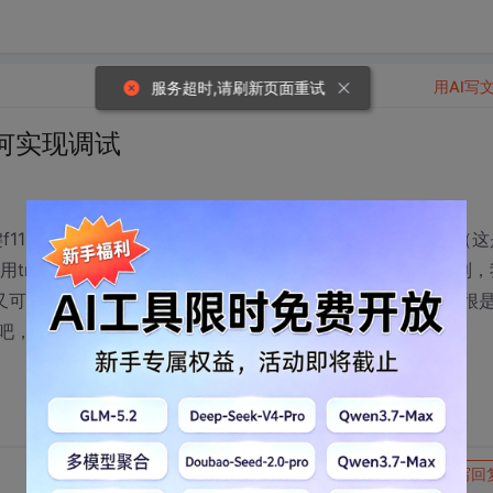
用AI写
服务超时,请刷新页面重试
te如何实现调试
11，但是我这里在控制台console看到都是struts输出信息（这
使用trace语句能在struts中看到，或者说不在struts控制台看到
可以看到trace语句输出，按f11调试，出现debug调试界面很
吧，望高手指点？谢谢
转发到动态
举报
写回