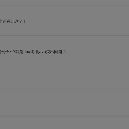
，小弟在此谢了！
的例子不?就是flex调用java类出问题了...