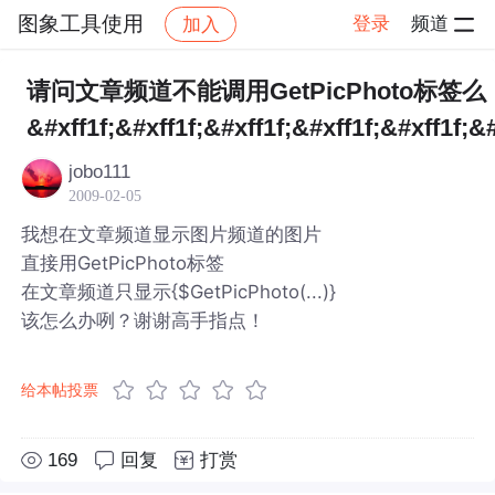
图象工具使用
登录
频道
加入
帖子详情
社区
图象工具使用
请问文章频道不能调用GetPicPhoto标签么
&#xff1f;&#xff1f;&#xff1f;&#xff1f;&#xff1f;&#
jobo111
2009-02-05
我想在文章频道显示图片频道的图片
直接用GetPicPhoto标签
在文章频道只显示{$GetPicPhoto(...)}
该怎么办咧？谢谢高手指点！
给本帖投票
169
回复
打赏