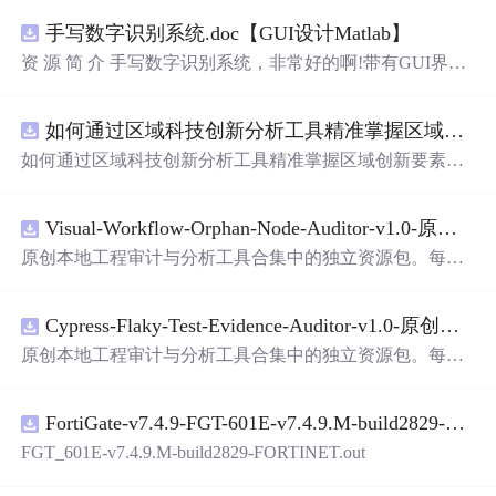
手写数字识别系统.doc【GUI设计Matlab】
资 源 简 介 手写数字识别系统，非常好的啊!带有GUI界
面，使用方便! 详 情 说 明 用这个手写数字识别系统，你可
以轻松地识别手写数字。这个系统不仅功能强大，而且还
如何通过区域科技创新分析工具精准掌握区域创新要素分布与产业链融合现状？.docx
带有直观的图形用户界面（GUI），非常容易使用。你只
需要将手写数字输入系统，它将立即给出准确的识别结
如何通过区域科技创新分析工具精准掌握区域创新要素分
果。这个系统可以在各种场景中使用，无论是学校、工作
布与产业链融合现状？
还是日常生活，都能为你提供快速和准确的识别服务。它
是一个非常方便和实用的工具，你一定会喜欢它的！
Visual-Workflow-Orphan-Node-Auditor-v1.0-原创源码与文档.zip
原创本地工程审计与分析工具合集中的独立资源包。每个
ZIP包含完整源码、3项自动化测试、可复现合成示例、离
线HTML、JSON与SVG报告、1080×720真实运行效果图、
Cypress-Flaky-Test-Evidence-Auditor-v1.0-原创源码与文档.zip
README、运行说明、功能清单、MIT License及原创与授
权声明。解压后进入project目录，执行npm test验证算法，
原创本地工程审计与分析工具合集中的独立资源包。每个
执行npm run report生成报告，也可通过本地静态服务器打
ZIP包含完整源码、3项自动化测试、可复现合成示例、离
开网页。运行时零第三方依赖，不包含热点产品或开源项
线HTML、JSON与SVG报告、1080×720真实运行效果图、
目源码、Logo、官方截图、论文、生产日志或其他受限素
FortiGate-v7.4.9-FGT-601E-v7.4.9.M-build2829-FORTINET.out
README、运行说明、功能清单、MIT License及原创与授
材。适合前端开发、AI应用工程、测试审计和课程实践。
权声明。解压后进入project目录，执行npm test验证算法，
FGT_601E-v7.4.9.M-build2829-FORTINET.out
执行npm run report生成报告，也可通过本地静态服务器打
开网页。运行时零第三方依赖，不包含热点产品或开源项