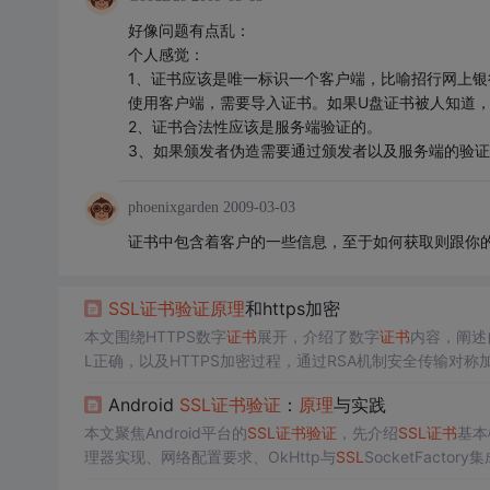
好像问题有点乱：
个人感觉：
1、证书应该是唯一标识一个客户端，比喻招行网上银
使用客户端，需要导入证书。如果U盘证书被人知道
2、证书合法性应该是服务端验证的。
3、如果颁发者伪造需要通过颁发者以及服务端的验
phoenixgarden
2009-03-03
证书中包含着客户的一些信息，至于如何获取则跟你的应
SSL
证书
验证
原理
和https加密
本文围绕HTTPS数字
证书
展开，介绍了数字
证书
内容，阐述
L正确，以及HTTPS加密过程，通过RSA机制安全传输对
Android
SSL
证书
验证
：
原理
与实践
本文聚焦Android平台的
SSL
证书
验证
，先介绍
SSL
证书
基本
理器实现、网络配置要求、OkHttp与
SSL
SocketFacto
链处理、异常处理等内容，保障应用安全稳定。