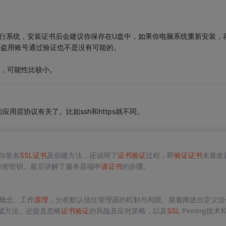
行系统，安装证书后会建议你保存在U盘中，如果你电脑系统重新安装，
，盗用账号通过验证也不是没有可能的。
证，可能性比较小。
用层协议有关了。比如ssh和https就不同。
自签名
SSL
证书
及创建方法，还说明了
证书
验证
过程，即
验证
证书
未篡改
称加密密钥。最后讲解了服务器端申
请
证书
的步骤。
概念、工作
原理
，分析默认信任管理器的机制与局限。接着阐述自定义信
ry集成方法。还提及忽略
证书
验证
的风险及应对策略，以及
SSL
Pinning技术