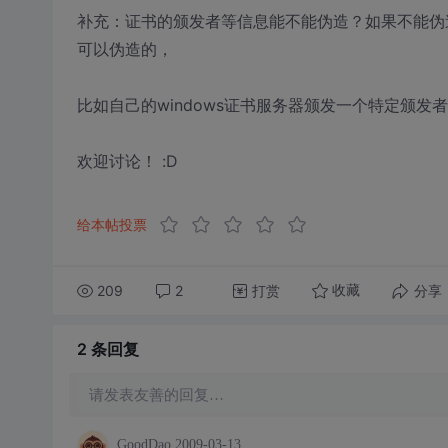
补充：证书的颁发者等信息能不能伪造？如果不能伪
可以伪造的，
比如自己的windows证书服务器颁发一个特定颁发
欢迎讨论！ :D
给本帖投票
209
2
打赏
分享
收藏
2 条
回复
请发表友善的回复…
GoodDao
2009-03-13