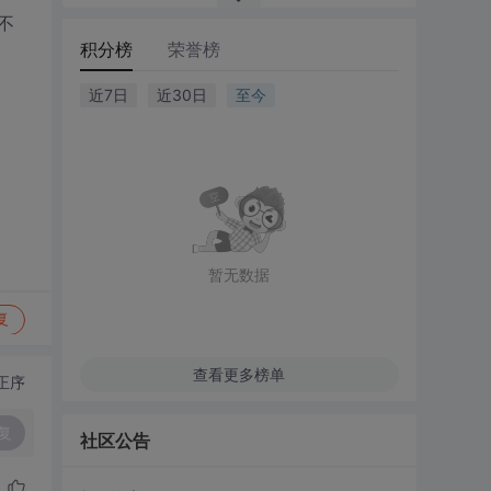
不
积分榜
荣誉榜
近7日
近30日
至今
暂无数据
复
查看更多榜单
正序
复
社区公告