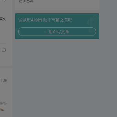
暂无公告
再次
试试用AI创作助手写篇文章吧
+ 用AI写文章
且UR
任管
和
证书