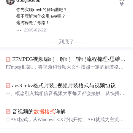
GoogleGeek
赞
你先实现rmvb的解码器吧？
很不理解为什么用java呢？
这纯粹走了弯路！
2009-02-22
——到底了——
FFMPEG视频编码，解码，转码流程梳理-思维导图-my write
FFmpeg框架1，将视频和音频大文件按照一定的封装格式
进行封装2，封装格式：avi，
rmvb
，mp4，flv，mkv等等
（当然也使用不同的图标）封装后的数据为码流数据，码
avs3 mkv格式封装_视频封装格式与视频协议
流数据经过解码后才是可以播放的视频。3，像素数据（R
GB，YUV）----编码（使用算法）--->码流数据码流数据---
一、概念引入我相信音视频大家每天都会接触，从快播到
解码--->像素数据4，视频的编码算法：h264（最常用） 音
爱奇艺，从B站再到抖音，我们的脚步从未停下。遇到心
频的编码：AAC5，h264：在一个结构体存一帧码流数据
仪的视频，宅男们总是猥琐点击收藏或下载。突然某天手
红色的帧：I 蓝色的帧：P 绿色的帧：B红色的帧是主要的
音视频的
数据格式
详解
机内存告警，打开文件管理器一看，以 .MP4，.
RMVB
, .A
帧，P根据I来压缩，B根据I和P来压缩6，
VI 等知名后缀文件占据了所有内存的2/3。这里我就想问
◇AVI格式，从Windows 3.X时代开始，AVI就成为主流视
下，你还是我心目中之前那个猛男吗～.～从上边的介绍，
频格式，其地位好比音频格式中的WAV。在AVI文件中，
我们可以提取对视频的两种应用场景：本地播放。先保存
视频信息和伴音信息是分别存储的，因此可以把一段AVI