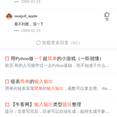
2009-02-24
seagull_apple
赞
看不到图，顶一下
2009-02-23
加载更多回复（62）
用Python做
一个
超
简单
的小游戏（一听就懂）
前言 有的人可能学过一点Python基础，但不知道干什么
好。今天就教大家做
一个
简单
的小游戏 文章目录前言写它
会用到源码先抛
出
来知识讲解random介绍语法方法参数表
链表
简单
的
输入输
出
举例while语法举例拆分代码讲解 写它会用到 while 循环 ra
ndom 模块 if 语句
输入输
出
函数 源码先抛
出
来 import rando
用单向链表实现
简单
的
输入输
出
，函数可以拿去用。 #incl
m #导入random模块，用来产生随机数 times = 3 #设置答题
ude <stdio.h> #include <stdlib.h> /*链表结点结构体*/ struct N
次数 secret = random.randint(1,100) #随机
一个
1~9的数字，
ODE { int m; //可根据需求修改数据域。 struct NODE *next;
再给secret赋值 p
【牛客网】
输入输
出
类型
题目
整理
} ; /*函数声明*/ struct NODE *creat(); void output(struct NOD
E *head); int main() { struct NODE *he
提示：文章写完后，目录可以自动生成，如何生成可参考
右边的帮助文档 牛客网写题心得前言一、Fibonacci数列