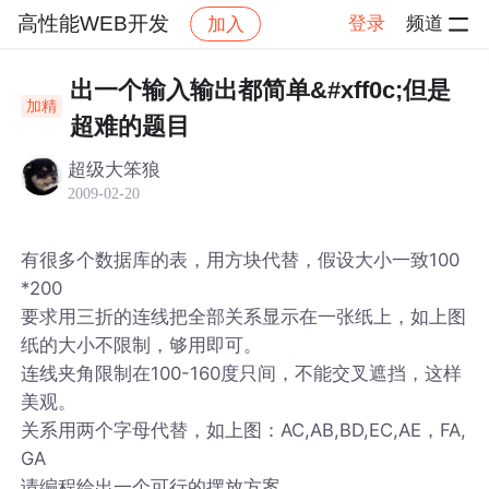
高性能WEB开发
登录
频道
加入
帖子详情
社区
高性能WEB开发
出一个输入输出都简单&#xff0c;但是
加精
超难的题目
超级大笨狼
2009-02-20
有很多个数据库的表，用方块代替，假设大小一致100
*200
要求用三折的连线把全部关系显示在一张纸上，如上图
纸的大小不限制，够用即可。
连线夹角限制在100-160度只间，不能交叉遮挡，这样
美观。
关系用两个字母代替，如上图：AC,AB,BD,EC,AE，FA,
GA
请编程给出一个可行的摆放方案