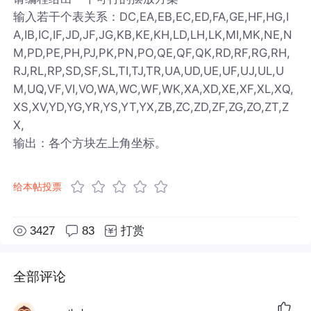
输入若干个表关系：DC,EA,EB,EC,ED,FA,GE,HF,HG,I
A,IB,IC,IF,JD,JF,JG,KB,KE,KH,LD,LH,LK,MI,MK,NE,N
M,PD,PE,PH,PJ,PK,PN,PO,QE,QF,QK,RD,RF,RG,RH,
RJ,RL,RP,SD,SF,SL,TI,TJ,TR,UA,UD,UE,UF,UJ,UL,U
M,UQ,VF,VI,VO,WA,WC,WF,WK,XA,XD,XE,XF,XL,XQ,
XS,XV,YD,YG,YR,YS,YT,YX,ZB,ZC,ZD,ZF,ZG,ZO,ZT,Z
X,
输出：各个方块左上角坐标。
给本帖投票
3427
83
打赏
全部评论