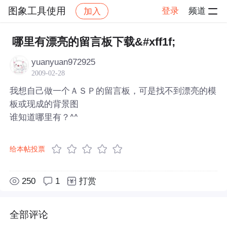
图象工具使用
登录
频道
加入
帖子详情
社区
图象工具使用
哪里有漂亮的留言板下载&#xff1f;
yuanyuan972925
2009-02-28
我想自己做一个ＡＳＰ的留言板，可是找不到漂亮的模
板或现成的背景图
谁知道哪里有？^^
给本帖投票
250
1
打赏
全部评论