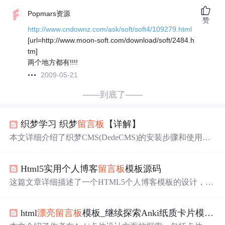
Popmars资源
赞
http://www.cndownz.com/ask/soft/soft4/109279.html
[url=http://www.moon-soft.com/download/soft/2484.h
tm]
两个地方都有!!!!
2009-05-21
——到底了——
织梦学习 织梦
留言板
【详解】
本文详细介绍了织梦CMS(DedeCMS)的安装步骤和使用技
巧，包括模版概念、栏目管理、分页设置、
留言板
功能的
自定义修改，以及如何将网站部署到服务器并进行后台调
Html5实用个人博客
留言板
模板源码
整。
这篇文章详细描述了一个HTML5个人博客模板的设计，包
括主界面、认识我界面、我的日记界面和文章列表，强调
了模板的可定制性、结构清晰以及代码的易用性。作者提
html
漂亮
留言板
模板_继续探索Anki纸质卡片模板：秘密花园
供了源码
下载
和效果演示，鼓励读者扩展功能和调整风
格。