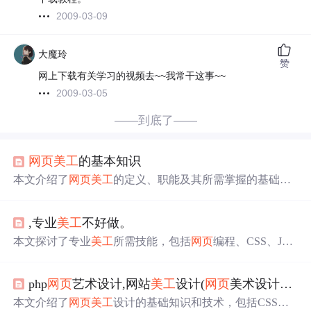
2009-03-09
大魔玲
赞
网上下载有关学习的视频去~~我常干这事~~
2009-03-05
——到底了——
网页
美工
的基本知识
本文介绍了
网页
美工
的定义、职能及其所需掌握的基础美
术和平面设计技能，强调了创意、实用性和用户体验的重
要性。
,专业
美工
不好做。
本文探讨了专业
美工
所需技能，包括
网页
编程、CSS、Java
Script及
Photoshop
应用，并分享了跨浏览器兼容性和Flash
嵌入的解决方案。
php
网页
艺术设计,网站
美工
设计(
网页
美术设计主要学什么)
本文介绍了
网页
美工
设计的基础知识和技术，包括CSS、D