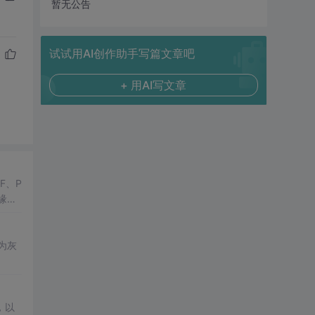
暂无公告
试试用AI创作助手写篇文章吧
+ 用AI写文章
F、P
缘智
为灰
，以