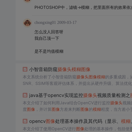
PHOTOSHOP中，滤镜->模糊，把里面所有的效
chongxing01
2009-03-17
怎么没人回答呀
我自己顶一下
是不是均值模糊
小智音箱防窥
摄像头
模糊
图像
本文系统分析了小智音箱防窥
摄像头
图像
模糊
的多重成因，
SNR、SSIM等客观评估体系，并提出从硬件升级、算法优
能增强，构建面向未来的视觉质量保障闭环。
java基于opencv实现监控
摄像头
视频质量检测之
本文介绍了如何利用Java结合OpenCV进行监控
摄像头
视频
度
图像
，并计算
图像
方差来判断
图像
的
模糊
程度，当方差小于
opencv
图像
处理基本操作及其代码（显示、
模糊
本文介绍了使用OpenCV进行
图像
处理的基本操作，包括使用M