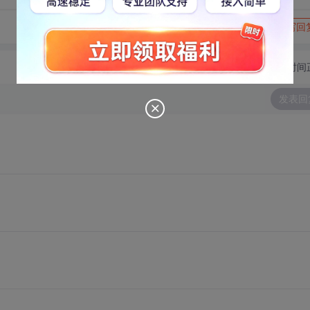
转发到动态
举报
写回
切换为时间
发表回