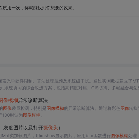
果依次试用一次，你就能找到你想要的效果。
涵盖光学硬件限制、算法处理瓶颈及系统级干扰。通过实测数据建立了MT
化到系统协同的综合改进方案，包括高精度对焦、OIS防抖、多帧融合与边
图像
模糊
异常诊断算法
的
图像
质量检测，特别是
图像
模糊
的异常诊断算法。通过将彩色
图像
转换
100时认为
图像
模糊
。
、灰度图片以及打开
摄像头
）
at类加载图片，用imshow显示图片，应用blur函数进行
图像
模糊
处理