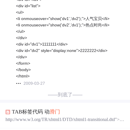
<div id="list">
<ul>
<li onmouseover="show('dv1','dv2');">人气宝贝</li>
<li onmouseover="show('dv2','dv1');">热点时尚</li>
</ul>
</div>
<div id="dv1">1111111</div>
<div id="dv2" style="display:none">2222222</div>
</div>
</form>
</body>
</html>
2009-03-27
——到底了——
TAB标签代码 动
滑门
http://www.w3.org/TR/xhtml1/DTD/xhtml1-transitional.dtd"> ht
tp://www.w3.org/1999/xhtml"> 简洁Tab body,div,ul,li{ margin: