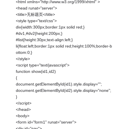
<html xmlns="http://www.w3.org/1999/xhtml" >
<head runat="server">
<title>无标题页</title>
<style type="text/css">
div{width:300px;border:1px solid red;}
#dv1,#dv2{height:200px;}
#list{height:30px;text-align:left;}
li{float:left;border:1px solid red;height:100%;border-b
ottom:0;}
</style>
<script type="text/javascript">
function show(id1,id2)
{
document.getElementById(id1).style.display="";
document.getElementById(id2).style.display="none";
}
</script>
</head>
<body>
<form id="form1" runat="server">
<div id="nav">