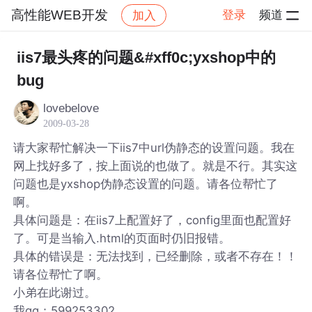
高性能WEB开发
登录
频道
加入
帖子详情
社区
高性能WEB开发
iis7最头疼的问题&#xff0c;yxshop中的
bug
lovebelove
2009-03-28
请大家帮忙解决一下iis7中url伪静态的设置问题。我在
网上找好多了，按上面说的也做了。就是不行。其实这
问题也是yxshop伪静态设置的问题。请各位帮忙了
啊。
具体问题是：在iis7上配置好了，config里面也配置好
了。可是当输入.html的页面时仍旧报错。
具体的错误是：无法找到，已经删除，或者不存在！！
请各位帮忙了啊。
小弟在此谢过。
我qq：599253302