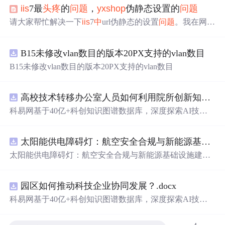
iis
7最
头疼
的
问题
，
yxshop
伪静态设置的
问题
请大家帮忙解决一下
iis
7
中
url伪静态的设置
问题
。我在网上
找好多了，按上面说的也做了。就是不行。其实这
问题
也
是
yxshop
伪静态设置的
问题
。请各位帮忙了啊。具体
问题
B15未修改vlan数目的版本20PX支持的vlan数目
是：在
iis
7上配置好了，config里面也配置好了。可是当输
入.html的页面时仍旧报错。具体的错误是：无法找到，已
B15未修改vlan数目的版本20PX支持的vlan数目
经删除，或者不存在！！请各位帮忙了啊。小弟在此谢
过。我qq：599253302电话：15930041524愿意的可以
高校技术转移办公室人员如何利用院所创新知识图谱发现技术转化瓶颈？.docx
科易网基于40亿+科创知识图谱数据库，深度探索AI技术
在技术转移、成果转化、技术经纪、知识产权、产业创
新、科技招商等垂直领域的多样化应用场景，研究科技创
太阳能供电障碍灯：航空安全合规与新能源基础设施建设驱动的离网照明市场.docx
新领域的AI+数智化解决方案，推动科技创新与产业创新
智能化发展。
太阳能供电障碍灯：航空安全合规与新能源基础设施建设
驱动的离网照明市场
园区如何推动科技企业协同发展？.docx
科易网基于40亿+科创知识图谱数据库，深度探索AI技术
在技术转移、成果转化、技术经纪、知识产权、产业创
新、科技招商等垂直领域的多样化应用场景，研究科技创