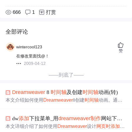
666
1
打赏
全部评论
wintercool123
赞
在修改里面找@！
2009-04-12
——到底了——
Dreamweaver
8
时
间轴
及创建
时
间轴
动画(转)
本文介绍如何使用
Dreamweaver
8创建
时
间轴
动画。通过
创建多个
层
并将其
添加
到
时
间轴
，可以实现文字逐个出现
的效果。文章详细介绍了设置动画速度、
层
位置等步骤。
dw
添加
下拉菜单_用
dreamweaver
制作
网站下拉菜单的实现教程
本文详细介绍了如何使用
Dreamweaver
设计
网页
时
添加
下