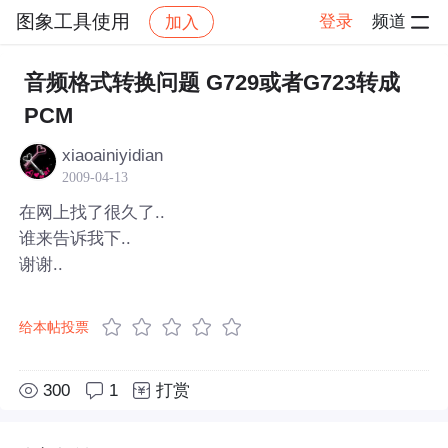
图象工具使用
登录
频道
加入
帖子详情
社区
图象工具使用
音频格式转换问题 G729或者G723转成
PCM
xiaoainiyidian
2009-04-13
在网上找了很久了..
谁来告诉我下..
谢谢..
给本帖投票
300
1
打赏