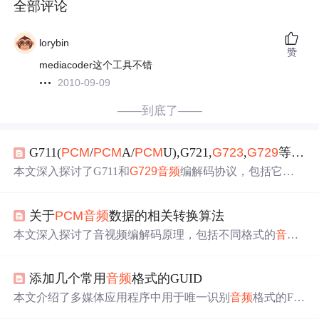
全部评论
lorybin
赞
mediacoder这个工具不错
2010-09-09
——到底了——
G711(
PCM
/
PCM
A/
PCM
U),G721,
G723
,
G729
等
音
本文深入探讨了G711和
G729
音频
编解码协议，包括它们
的工作原理、算法特点及在不同场景下的应用。对比了G7
11与
G729
在带宽占用、CPU资源消耗和音质方面的差异。
关于
PCM
音频
数据的相关转换算法
本文深入探讨了音视频编解码原理，包括不同格式的
音频
文件如何在.NET中进行解码和编码，介绍了使用NAudio库
进行音视频转换的方法。文章详细解释了压缩与非压缩
音
添加几个常用
音频
格式的GUID
频
格式的区别，以及在不同格式间转换所需的步骤和技
术。
本文介绍了多媒体应用程序中用于唯一识别
音频
格式的FO
URCC代码和WAVE格式GUID，包括多种编码方式如
PCM