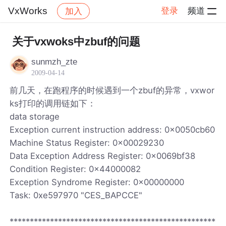
VxWorks
登录
频道
加入
帖子详情
社区
VxWorks
关于vxwoks中zbuf的问题
sunmzh_zte
2009-04-14
前几天，在跑程序的时候遇到一个zbuf的异常，vxwor
ks打印的调用链如下：
data storage
Exception current instruction address: 0x0050cb60
Machine Status Register: 0x00029230
Data Exception Address Register: 0x0069bf38
Condition Register: 0x44000082
Exception Syndrome Register: 0x00000000
Task: 0xe597970 "CES_BAPCCE"
***************************************************