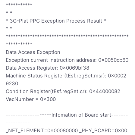
***********
* *
* 3G-Plat PPC Exception Process Result *
* *
***************************************************
***********
Data Access Exception
Exception current instruction address: 0x0050cb60
Data Access Register: 0x0069bf38
Machine Status Register(tEsf.regSet.msr): 0x0002
9230
Condition Register(tEsf.regSet.cr): 0x44000082
VecNumber = 0x300
-------------------Infomation of Board start-------
----------
_NET_ELEMENT=0x00080000 _PHY_BOARD=0x00