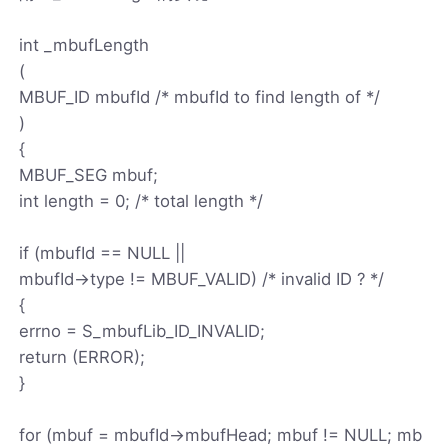
int _mbufLength
(
MBUF_ID mbufId /* mbufId to find length of */
)
{
MBUF_SEG mbuf;
int length = 0; /* total length */
if (mbufId == NULL ||
mbufId->type != MBUF_VALID) /* invalid ID ? */
{
errno = S_mbufLib_ID_INVALID;
return (ERROR);
}
for (mbuf = mbufId->mbufHead; mbuf != NULL; mb