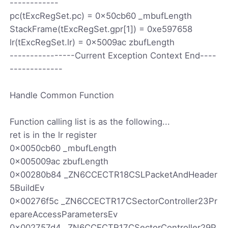
------------
pc(tExcRegSet.pc) = 0x50cb60 _mbufLength
StackFrame(tExcRegSet.gpr[1]) = 0xe597658
lr(tExcRegSet.lr) = 0x5009ac zbufLength
----------------Current Exception Context End----
-------------
Handle Common Function
Function calling list is as the following...
ret is in the lr register
0x0050cb60 _mbufLength
0x005009ac zbufLength
0x00280b84 _ZN6CCECTR18CSLPacketAndHeader
5BuildEv
0x00276f5c _ZN6CCECTR17CSectorController23Pr
epareAccessParametersEv
0x002757d4 _ZN6CCECTR17CSectorController29P