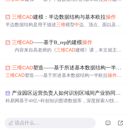
(elar, B_REP) （欧拉
操作
三维
CAD
建模课
三维
CAD
建模
高曙明老师 渲染框架 brep 带洞 带柄 B_REP brep elar 扫成
三维
CAD
建模：半边数据结构与基本欧拉
操作
扫成
操作
） 今年选了高老师的
三维
CAD
建模课，zju选了
这课应该就知道最后要做一个程序作业——基于半边数据
半边数据结构是用于描述
三维
模型
中
边、顶点、面以及它
结构的基本欧拉
操作
实现建模。要求必须建带有洞的模
们之间关系的一种数据组织方式。它利用半边（half-edg
型。 （欧拉
操作
...
e）这一概念来表示顶点和面之间的边界关系。在半边数据
三维
CAD
——基于B_rep的建模
操作
结构
中
，每个边被分割为两个方向相反的半边，分别连接
顶点和面。半边数据结构的特点在于其对
三维
模型拓扑关
内容来自高老师的《
三维
CAD
建模》课，本文就主要
系的高度适应性，便于实现复杂的几何
操作
和拓扑改变。
介绍半边结构和欧拉
操作
以及代码实现。 1. 边界表示法及
欧拉
操作
是指基于欧拉公式的一系列几何
操作
，用于修改
其数据结构 · 拓扑结构 a.拓扑元素：面、边、点、体 b.拓
三维
模型的拓扑结构。
三维
CAD
塑造——基于所述基本数据结构一半欧拉
扑关系：9种。V{V},V{E},V{F}; E{V},E{E},E{F}; F{V},
F{E},F{F}; · 几何信息(狭义)：描述物体的大小位置和尺寸
三维
CAD
塑造——基于所述基本数据结构一半欧拉
操作
模
等信息。点->坐标；边->方程；面-...
型(elar, B_REP) （欧拉
操作
三维
CAD
建模课程
三维
CAD
塑造 高曙明老师 渲染框架 brep 带洞 带柄 B_REP brep elar
产业园区运营负责人如何识别区域间产业协同机会？.docx
扫成 扫成
操作
） 今年选了高老师的
三维
CAD
建模课。zju
选了这课应该就知道最后要做一个程序作业——基于半边
科易网基于40亿+科创知识图谱数据库，深度探索AI技术
数据结构的基本欧拉
操作
实现建模。要求必须建带有洞的
在技术转移、成果转化、技术经纪、知识产权、产业创
模...
新、科技招商等垂直领域的多样化应用场景，研究科技创
新领域的AI+数智化解决方案，推动科技创新与产业创新
说点什么…
智能化发展。