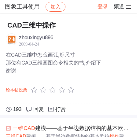
图象工具使用
登录
频道
加入
帖子详情
社区
图象工具使用
CAD三维中操作
zhouxingyu896
2009-04-24
在CAD三维中怎么画弧,标尺寸
那位有CAD三维画图命令相关的书,介绍下
谢谢
给本帖投票
193
回复
打赏
三维
CAD
建模——基于半边数据结构的基本欧拉
操
三维
CAD
建模——基于半边数据结构的基本欧拉
操作
建模