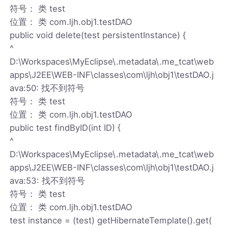
符号： 类 test
位置： 类 com.ljh.obj1.testDAO
public void delete(test persistentInstance) {
^
D:\Workspaces\MyEclipse\.metadata\.me_tcat\web
apps\J2EE\WEB-INF\classes\com\ljh\obj1\testDAO.j
ava:50: 找不到符号
符号： 类 test
位置： 类 com.ljh.obj1.testDAO
public test findByID(int ID) {
^
D:\Workspaces\MyEclipse\.metadata\.me_tcat\web
apps\J2EE\WEB-INF\classes\com\ljh\obj1\testDAO.j
ava:53: 找不到符号
符号： 类 test
位置： 类 com.ljh.obj1.testDAO
test instance = (test) getHibernateTemplate().get(