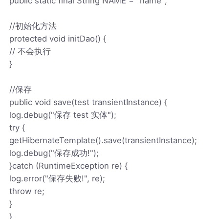
public static final String NAME = "name";
//初始化方法
protected void initDao() {
// 不会执行
}
//保存
public void save(test transientInstance) {
log.debug("保存 test 实体");
try {
getHibernateTemplate().save(transientInstance);
log.debug("保存成功!");
}catch (RuntimeException re) {
log.error("保存失败!", re);
throw re;
}
}