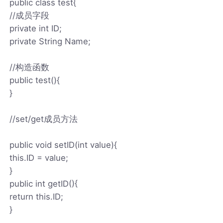
public class test{
//成员字段
private int ID;
private String Name;
//构造函数
public test(){
}
//set/get成员方法
public void setID(int value){
this.ID = value;
}
public int getID(){
return this.ID;
}