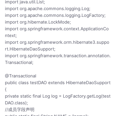
import java.util.List;
import org.apache.commons.logging.Log;
import org.apache.commons.logging.LogFactory;
import org.hibernate.LockMode;
import org.springframework.context.ApplicationCo
ntext;
import org.springframework.orm.hibernate3.suppo
rt.HibernateDaoSupport;
import org.springframework.transaction.annotation.
Transactional;
@Transactional
public class testDAO extends HibernateDaoSupport
{
private static final Log log = LogFactory.getLog(test
DAO.class);
//成员字段声明