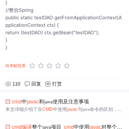
}
//整合Spring
public static testDAO getFromApplicationContext(A
pplicationContext ctx) {
return (testDAO) ctx.getBean("testDAO");
}
}
给本帖投票
110
回复
打赏
cmd
中
javac
和java使用及注意事项
本文详细介绍了在
CMD
中使用
javac
与java命令的区别，包
括如何
编译
.java源
文件
生成.class字节码
文件
，以及如何运
行字节码
文件
。通过实例演示了从编写Java代码到
编译
运
cmd
编译
整个java项目_
cmd
中使用
javac
对整个包
编
行的全过程，并解答了常见
问题
。