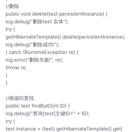
//删除
public void delete(test persistentInstance) {
log.debug("删除test 实体");
try {
getHibernateTemplate().delete(persistentInstance);
log.debug("删除成功!");
} catch (RuntimeException re) {
log.error("删除失败!", re);
throw re;
}
}
//根据ID查找
public test findByID(int ID) {
log.debug("查询[test]主键ID=" + ID);
try {
test instance = (test) getHibernateTemplate().get(