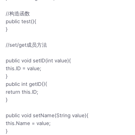
//构造函数
public test(){
}
//set/get成员方法
public void setID(int value){
this.ID = value;
}
public int getID(){
return this.ID;
}
public void setName(String value){
this.Name = value;
}