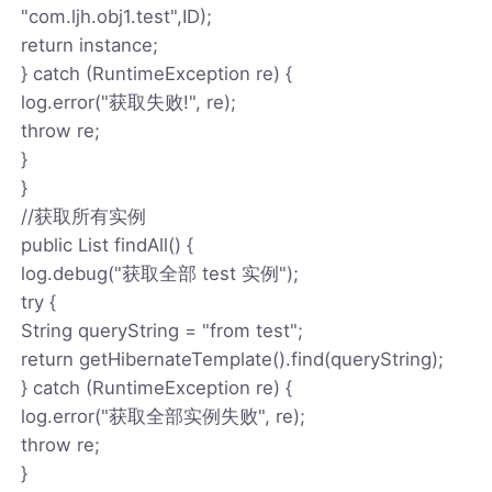
"com.ljh.obj1.test",ID);
return instance;
} catch (RuntimeException re) {
log.error("获取失败!", re);
throw re;
}
}
//获取所有实例
public List findAll() {
log.debug("获取全部 test 实例");
try {
String queryString = "from test";
return getHibernateTemplate().find(queryString);
} catch (RuntimeException re) {
log.error("获取全部实例失败", re);
throw re;
}