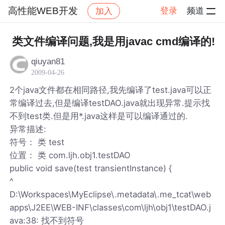
高性能WEB开发
登录
频道
加入
帖子详情
社区
高性能WEB开发
类文件编译问题,我是用javac cmd编译的!
qiuyan81
2009-04-26
2个java文件都在相同路径,我先编译了test.java可以正
常编译过去,但是编译testDAO.java就出现异常.提示找
不到test类.但是用*.java这样是可以编译通过的.
异常描述:
符号： 类 test
位置： 类 com.ljh.obj1.testDAO
public void save(test transientInstance) {
^
D:\Workspaces\MyEclipse\.metadata\.me_tcat\web
apps\J2EE\WEB-INF\classes\com\ljh\obj1\testDAO.j
ava:38: 找不到符号