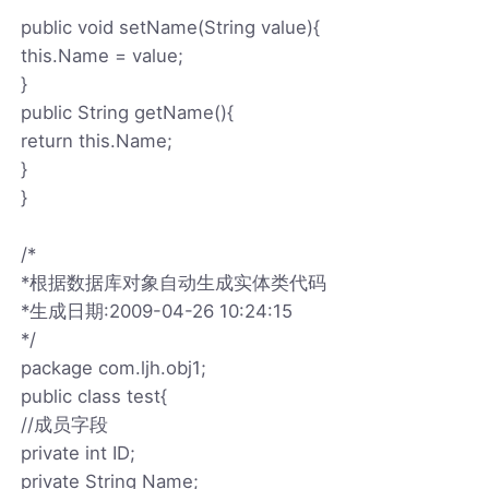
public void setName(String value){
this.Name = value;
}
public String getName(){
return this.Name;
}
}
/*
*根据数据库对象自动生成实体类代码
*生成日期:2009-04-26 10:24:15
*/
package com.ljh.obj1;
public class test{
//成员字段
private int ID;
private String Name;