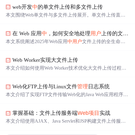
web开发
中
的单文件上传和多文件上传
本文围绕Web单文件与多文件上传展开。单文件上传直观
易用、响应快、减少错误，通过HTML表单、前端验证等
实现，可优化拖放、预览等功能；多文件上传高效便捷、
在 Web 应用
中
，如何安全地处理
用户
上传的文件？
可批量处理，借助HTML5属性、第三方库等技术，可采用
分组上传、断点续传等优化策略，提升
用户
体验。
本文系统阐述2025年Web应用
中
用户
文件上传的全生命周
期安全方案，涵盖客户端传输加密、服务器端文件名净化
与魔数验证、AI驱动恶意软件扫描、云存储隔离与签名UR
Web Worker实现大文件上传
L访问控制等关键环节，并结合GDPR和PCI DSS 4.0合规要
求，强调纵深防御、白名单策略、流式处理、静态加密及
本文介绍如何使用Web Worker技术优化大文件上传过程，
结构化审计日志等核心技术实践。
通过文件分片减少网络负担，并保持良好的
用户
体验。
Web化FTP上传与Linux文件
管理
日志系统
本文介绍了实现FTP文件传输Web化的Java Web应用程序，
支持Linux环境下的文件
管理
及日志记录。涵盖Web化FTP
上传实现、文件
管理
功能、Linux文件系统操作日志记录、
掌握基础：文件上传服务端
Web项目
实战
备份文件删除
管理
，还说明了Java Web应用结构和数据库
设计、数据导入导出等内容，方便监控和故障排查。
本文介绍使用AJAX、Java Servlet和JSP构建文件上传服务
端系统的全过程。涵盖文件上传基础流程、Servlet处理机
制、JSP动态页面生成、安全性措施及性能优化方案，包括