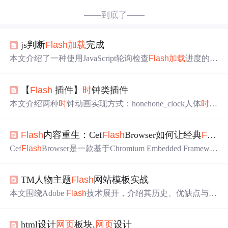
——到底了——
js判断
Flash
加载
完成
本文介绍了一种使用JavaScript轮询检查
Flash
加载
进度的方
法，并提供了一个具体的实现示例。通过隐藏未
加载
完的
Flash
并显示预设图片，提升用户体验。
【
Flash
插件】
时
钟类插件
本文介绍两种
时
钟动画实现方式：honehone_clock人体
时
钟
通过
加载
特定.SWF文件并在
网页
上播放来展示；pendulum
Clock
时
钟则使用
Flash
对象嵌入
网页
。前者提供透明与
白
Flash
内容重生：Cef
Flash
Browser如何让经典
Flash
色
背景两种效果，后者为固定样式。
Cef
Flash
Browser是一款基于Chromium Embedded Framewor
k的专用
Flash
浏览器，旨在解决Adobe停运
Flash
Player后
遗留内容的运行问题。它支持本地SWF文件直播、智能
网
TM人物主题
Flash
网站模板实战
页
Flash
检测与
加载
、SOL存档全生命周期管理，并具备沙
盒安全机制、多语言界面及模块化架构。适用于怀旧游
本文围绕Adobe
Flash
技术展开，介绍其历史、优缺点与未
戏、教育课件复用、数字遗产保护等场景。
来走向。阐述人物角色设计元素在
Flash
中
的应用，以及
网
页
模板的设计、定制方法。还分析了
Flash
文件格式与结
html设计
网页
板块,
网页
设计
构，探讨跨浏览器兼容性、响应式设计实现方式，最后强