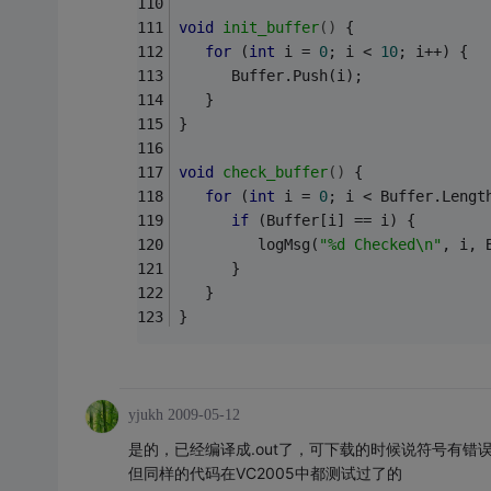
void
init_buffer
()
{
for
 (
int
 i = 
0
; i < 
10
; i++) {
      Buffer.Push(i);
   }
}
void
check_buffer
()
{
for
 (
int
 i = 
0
; i < Buffer.Lengt
if
 (Buffer[i] == i) {
         logMsg(
"%d Checked\n"
, i, 
      } 
   }
}
yjukh
2009-05-12
是的，已经编译成.out了，可下载的时候说符号有错
但同样的代码在VC2005中都测试过了的