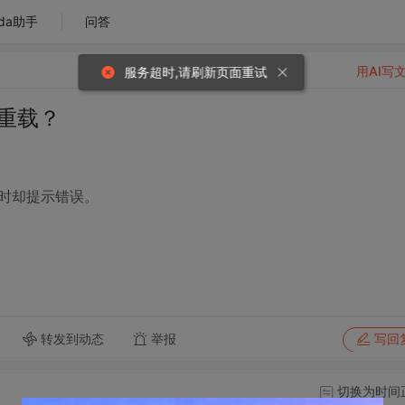
da助手
问答
用AI写
服务超时,请刷新页面重试
符重载？
时却提示错误。
转发到动态
举报
写回
切换为时间