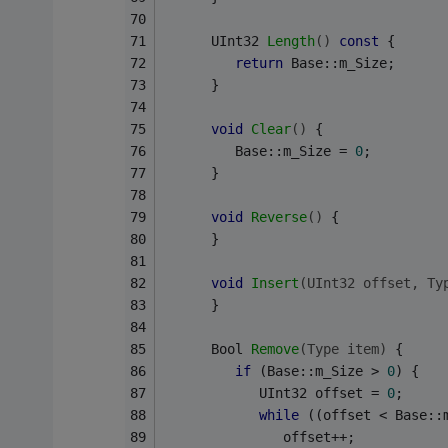
UInt32 
Length
()
const
{
return
 Base::m_Size;
      }
void
Clear
()
{
         Base::m_Size = 
0
;
      }
void
Reverse
()
{
      }
void
Insert
(UInt32 offset, Ty
      }
Bool 
Remove
(Type item)
{
if
 (Base::m_Size > 
0
) {
            UInt32 offset = 
0
;
while
 ((offset < Base::
               offset++;