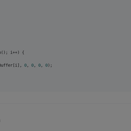
h(); i++) {
Buffer[i], 
0
, 
0
, 
0
, 
0
);
误