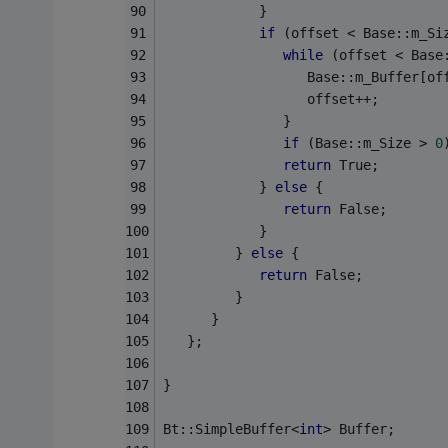
            }
if
 (offset < Base::m_Si
while
 (offset < Base
                  Base::m_Buffer[of
                  offset++;
               }
if
 (Base::m_Size > 
0
return
 True;
            } 
else
 {
return
 False;
            }
         } 
else
 {
return
 False;
         }
      }
   };
}
Bt::SimpleBuffer<
int
> Buffer;