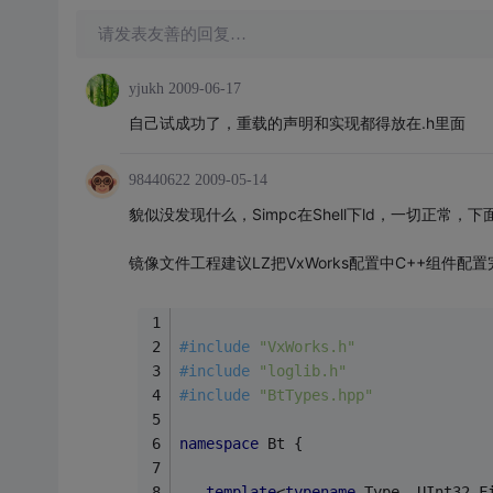
请发表友善的回复…
yjukh
2009-06-17
自己试成功了，重载的声明和实现都得放在.h里面
98440622
2009-05-14
貌似没发现什么，Simpc在Shell下ld，一切正常，下
镜像文件工程建议LZ把VxWorks配置中C++组件配
#
include
"VxWorks.h"
#
include
"loglib.h"
#
include
"BtTypes.hpp"
namespace
 Bt {
template
<
typename
 Type, UInt32 F