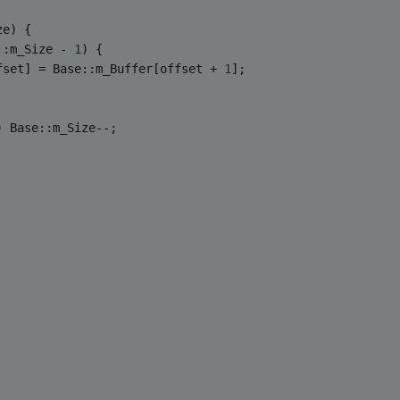
ze) {
::m_Size - 
1
) {
fset] = Base::m_Buffer[offset + 
1
];
) Base::m_Size--;