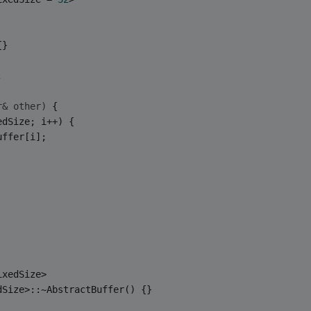
{}
;
r& other)
{
edSize; i++) {
uffer[i];
ixedSize>
dSize>::~AbstractBuffer() {}