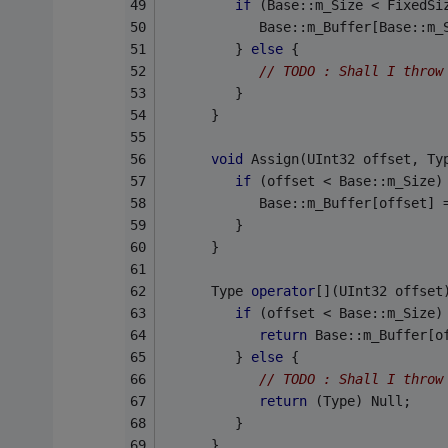
if
 (Base::m_Size < FixedSi
            Base::m_Buffer[Base::m_
         } 
else
 {
// TODO : Shall I throw
         }
      }
void
 Assign(UInt32 offset, Ty
if
 (offset < Base::m_Size)
            Base::m_Buffer[offset] 
         }
      }
      Type 
operator
[](UInt32 offset
if
 (offset < Base::m_Size)
return
 Base::m_Buffer[o
         } 
else
 {
// TODO : Shall I throw
return
 (Type) Null;
         }
      }