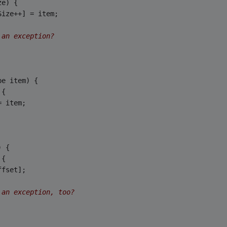
ze) {
Size++] = item;
 an exception?
pe item) {
 {
= item;
) {
 {
ffset];
 an exception, too?