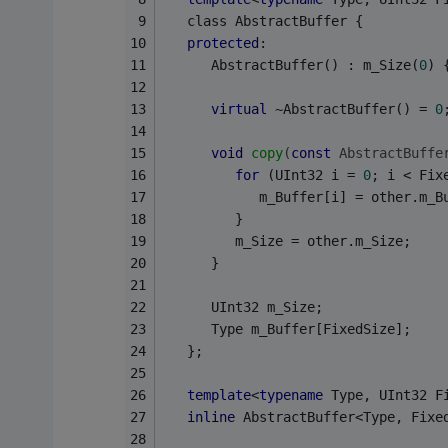
   class AbstractBuffer {
protected
:
      AbstractBuffer() : m_Size(
0
) 
virtual
 ~AbstractBuffer() = 
0
void
copy
(
const
 AbstractBuffe
for
 (UInt32 i = 
0
; i < Fix
            m_Buffer[i] = other.m_B
         }
         m_Size = other.m_Size;
      }
      UInt32 m_Size;
      Type m_Buffer[FixedSize];
   };
template
<
typename
 Type, UInt32 F
inline
 AbstractBuffer<Type, Fixe