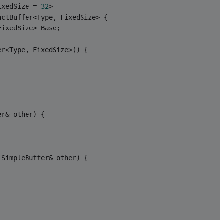
ixedSize = 
32
>
actBuffer<Type, FixedSize> {
FixedSize> Base;
er<Type, FixedSize>() {
er& other) {
 SimpleBuffer& other) {