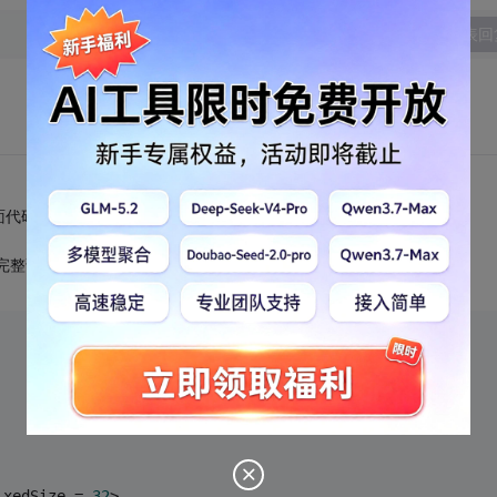
发表回
面代码仅供参考:)
置完整试试看。
ixedSize = 
32
>