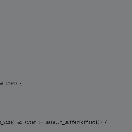
pe item)
{
m_Size) && (item != Base::m_Buffer[offset])) {