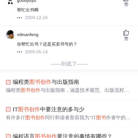
goodyuyu
赞
帮忙出书啊
2009-12-24
niitnanfeng
赞
你帮忙出书？还是买卖书号的？
2009-05-14
——到底了——
编程类
图书
创作
与出版指南
编程类
图书
创作
与出版指南，涵盖技术规范、出版流程、
法律合规及运营策略。
IT
图书
创作
中要注意的多与少
有许多IT
图书
创作
同行和读者形容我为“IT
图书
作者中的常
青树”，甚至形容我为“中国网络
图书
第一人”，这肯定包含
了许多夸奖和对我信任的成份，谢谢这些朋友的信任与支
编程语言
图书
创作
要注意的事情有哪些？
持！但就我个人十多年所
创作
的几十部
图书
来说，绝大部