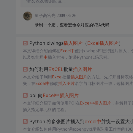
请发表友善的回复…
量子高宏亮
2009-06-26
录制一个宏，查看宏命令对应的VBA代码
Python xlwings
插入图片
（
Excel
插入图片
）
本文详细介绍如何在
Excel
中
使用xlwings库进行图片插
以及智能居
中
插入方法，附带Python代码示例。
如何利用
EXCEL
批量
插入图片
本文介绍了利用
Excel
批量
插入图片
的方法。先打开目标表格
夹，在
Excel
中
修改
插入图片
名字与目标图片一致，选择图片
poi 向
Excel
中
插入图片
本文详细介绍了如何使用POI在
Excel
中
插入图片
，并解释了
插入指定单元格的过程。
Python 将多张图片插入到
excel
中
并统一设置大
本文介绍如何使用Python和openpyxl库将珠宝工作室的