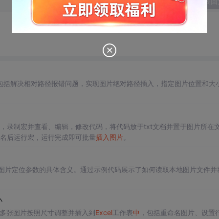
发表回
入，包括解决相对路径报错问题，实现图片绝对路径插入，指定图片位置和大
，录制宏并查看、编辑，修改代码，将代码放于txt文档并置于图片所在
名后运行宏，运行完成即可批量
插入图片
。
图片定位参数的具体含义。通过示例代码展示了如何读取本地图片文件并
小
100多张图片按照尺寸调整并插入到
Excel
工作表
中
，包括重命名图片、设置