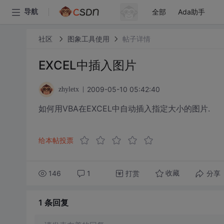
全部
Ada助手
导航
社区
图象工具使用
帖子详情
EXCEL中插入图片
2009-05-10 05:42:40
zhyletx
如何用VBA在EXCEL中自动插入指定大小的图片.
给本帖投票
146
1
打赏
分享
收藏
1 条
回复