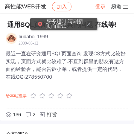
高性能WEB开发
登录
频道
加入
帖子详情
社区
高性能WEB开发
服务超时,请刷新
通用SQL頁面查詢工具的问题 在线等!
页面重试
liudabo_1999
2009-05-12
最近一直在研究通用SQL页面查询 发现CS方式比较好
实现，页面方式就比较难了.不直到群里的朋友有这方
面的经验否，能否告诉小弟，或者提供一定的代码，
在线QQ:278550700
给本帖投票
136
2
打赏