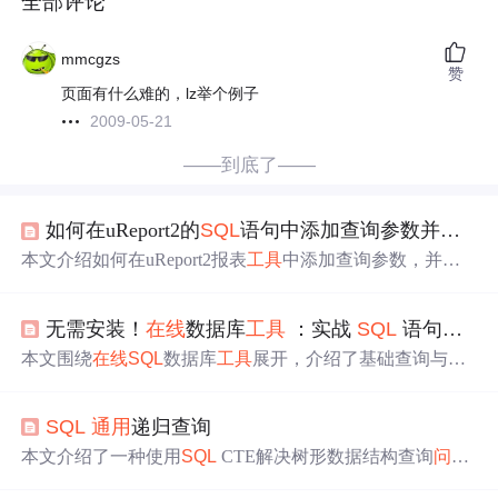
全部评论
mmcgzs
赞
页面有什么难的，lz举个例子
2009-05-21
——到底了——
如何在uReport2的
SQL
语句中添加查询参数并且访问报表页面
本文介绍如何在uReport2报表
工具
中添加查询参数，并通
过
SQL
表达式实现动态查询。包括利用param()函数获取用
户参数、处理不确定传参情况以及如何通过URL传参访问
无需安装！
在线
数据库
工具
：实战
SQL
语句经典案例
报表页面。
本文围绕
在线
SQL
数据库
工具
展开，介绍了基础查询与过
滤、数据排序与分页、聚合函数与分组、表连接、高级功
能等经典
SQL
语句案例，还阐述了Kooboo
在线
数据库
工具
SQL
通用
递归查询
零安装、界面友好、功能丰富、安全可靠等优势，并给出
练习建议。
本文介绍了一种使用
SQL
CTE解决树形数据结构查询
问题
的方法，特别适用于菜单、角色、部门等层级关系的数据